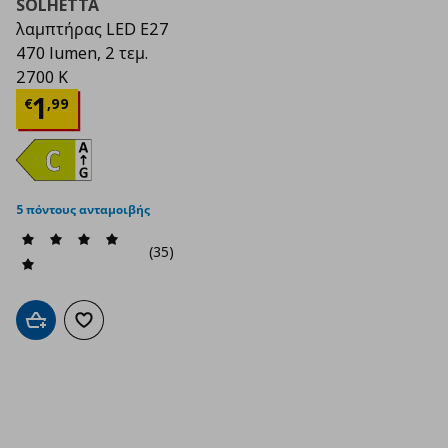
SOLHETTA
λαμπτήρας LED E27
470 lumen, 2 τεμ.
2700 K
Τρέχουσα τιμή
€ 1,99
1
€
,
99
5 πόντους ανταμοιβής
(35)
Προσθήκη στο καλάθι
Προσθήκη στα αγαπημένα