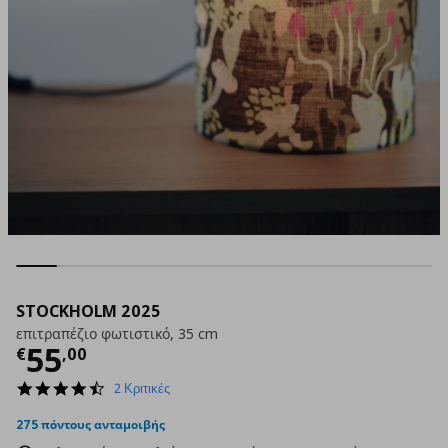
STOCKHOLM 2025
επιτραπέζιο φωτιστικό, 35 cm
Τρέχουσα τιμή
€ 55,00
55
€
,
00
4.5
2 Κριτικές
star
rating
275 πόντους ανταμοιβής