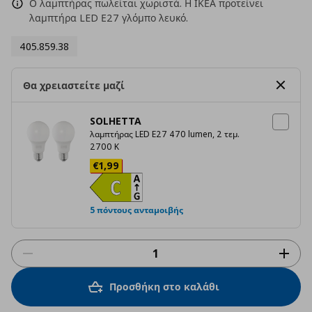
Ο λαμπτήρας πωλείται χωριστά. Η ΙΚΕΑ προτείνει
λαμπτήρα LED Ε27 γλόμπο λευκό.
405.859.38
Θα χρειαστείτε μαζί
SOLHETTA
λαμπτήρας LED E27 470 lumen, 2 τεμ.
2700 K
Τρέχουσα τιμή
€ 1,99
€
1
,
99
5 πόντους ανταμοιβής
Προσθήκη στο καλάθι