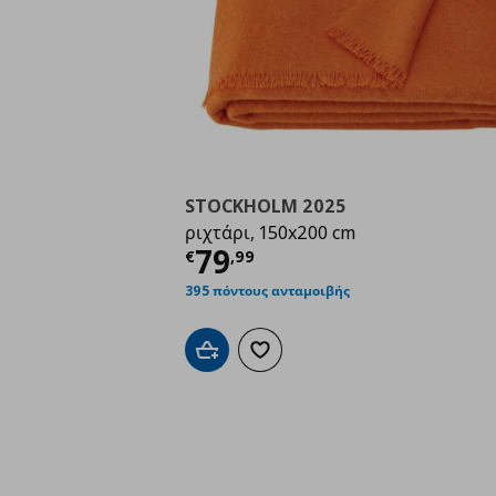
STOCKHOLM 2025
ριχτάρι, 150x200 cm
Τρέχουσα τιμή
€ 79,
79
€
,
99
395 πόντους ανταμοιβής
Προσθήκη στο καλάθι
Προσθήκη στα αγαπημένα