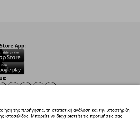
 Store App:
us:
ook
Instagram
TikTok
Youtube
Pinterest
Twitter
οίηση της πλοήγησης, τη στατιστική ανάλυση και την υποστήριξη
 ιστοσελίδας. Μπορείτε να διαχειριστείτε τις προτιμήσεις σας
ν Δεδομένων