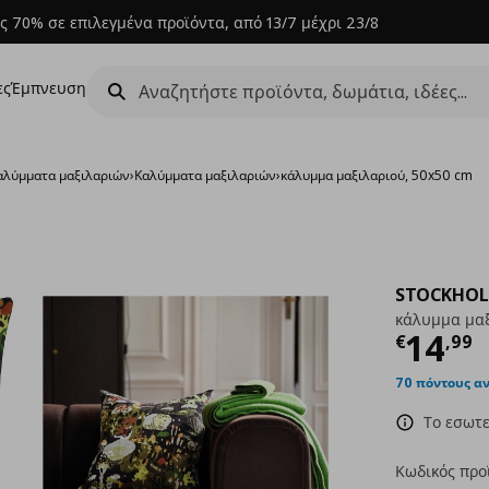
ς 70% σε επιλεγμένα προϊόντα, από 13/7 μέχρι 23/8
ες
Έμπνευση
καλύμματα μαξιλαριών
›
Καλύμματα μαξιλαριών
›
κάλυμμα μαξιλαριού, 50x50 cm
STOCKHOL
κάλυμμα μαξ
Τρέχ
14
€
,
99
70 πόντους α
Το εσωτε
Κωδικός προ