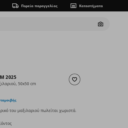
Πορεία παραγγελίας
Καταστήματα
Camera
M 2025
Προσθήκη στα αγαπημένα
ιλαριού, 50x50 cm
ουσα τιμή
€ 14,99
νταμοιβής
ρικό του μαξιλαριού πωλείται χωριστά.
ϊόντος