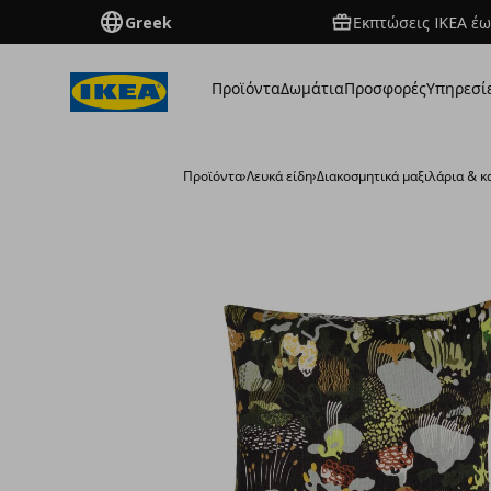
Greek
Εκπτώσεις IKEA έω
Προϊόντα
Δωμάτια
Προσφορές
Υπηρεσί
Προϊόντα
›
Λευκά είδη
›
Διακοσμητικά μαξιλάρια & 