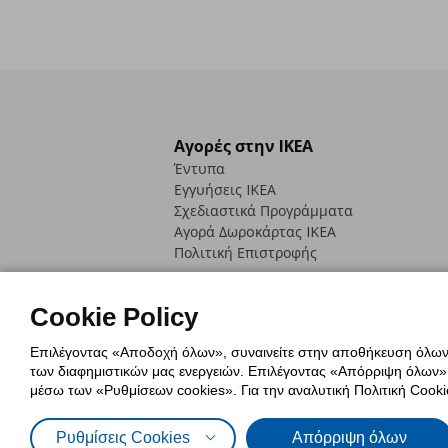
Αγορές στην IKEA
Έντυπα
Εγγυήσεις IKEA
Σχεδιαστικά Προγράμματα
Αγορά Δωρoκάρτας IKEA
Πολιτική Επιστροφής
Cookie Policy
Επιλέγοντας «Αποδοχή όλων», συναινείτε στην αποθήκευση όλων τ
των διαφημιστικών μας ενεργειών. Επιλέγοντας «Απόρριψη όλων», α
Πολιτική Cookies
Δήλωση ψηφιακή
μέσω των «Ρυθμίσεων cookies». Για την αναλυτική Πολιτική Cookie
Πολιτική Προσωπικών Δεδομένων γ
Ρυθμίσεις Cookies
Απόρριψη όλων