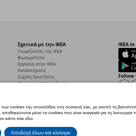
Σχετικά με την IKEA
IKEA in
Γνωρίζοντας την IKEA
Βιωσιμότητα
Εργασία στην IKEA
Καταστήματα
Follow 
Συχνές Ερωτήσεις
Επικοινωνήστε μαζί μας
Faceb
ων cookies της ιστοσελίδας στη συσκευή σας, με σκοπό τη βελτιστοπ
ποθηκεύονται μόνο τα cookies που είναι αναγκαία για τη λειτουργία της
ς προσβασιμότητας
Ρυθμίσεις cookies
Όροι Χρήσης
Γενική Πολιτική Προσωπικώ
s κάντε κλικ εδώ.
ια ΙΚΕΑ.gr
Κώδικας Καταναλωτικής Δεοντολογίας
Αποδοχή όλων και κλείσιμο