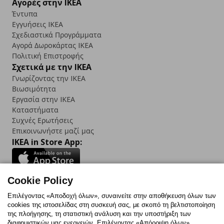
Αγορές στην IKEA
Έντυπα
Εγγυήσεις IKEA
Σχεδιαστικά Προγράμματα
Αγορά Δωρoκάρτας IKEA
Πολιτική Επιστροφής
Σχετικά με την IKEA
Γνωρίζοντας την IKEA
Βιωσιμότητα
Εργασία στην IKEA
Καταστήματα
Συχνές Ερωτήσεις
Επικοινωνήστε μαζί μας
IKEA in Store App:
Cookie Policy
Follow us:
Επιλέγοντας «Αποδοχή όλων», συναινείτε στην αποθήκευση όλων των
cookies της ιστοσελίδας στη συσκευή σας, με σκοπό τη βελτιστοποίηση
Facebook
Instagram
TikTok
Youtube
Pinterest
Twitter
της πλοήγησης, τη στατιστική ανάλυση και την υποστήριξη των
διαφημιστικών μας ενεργειών. Επιλέγοντας «Απόρριψη όλων»,