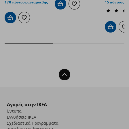
170 πόντους ανταμοιβής
15 πόντους α
Προσθήκη στο καλάθι
Προσθήκη στα αγαπημένα
Προσθήκη στο καλάθι
Προσθήκη στα αγαπημένα
Προσθήκη 
Πρ
Back To Top
Αγορές στην IKEA
Έντυπα
Εγγυήσεις IKEA
Σχεδιαστικά Προγράμματα