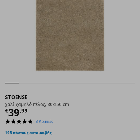
STOENSE
χαλί χαμηλό πέλος, 80x150 cm
Τρέχουσα τιμή
€ 39,99
39
€
,
99
5.0
3 Κριτικές
star
rating
195 πόντους ανταμοιβής