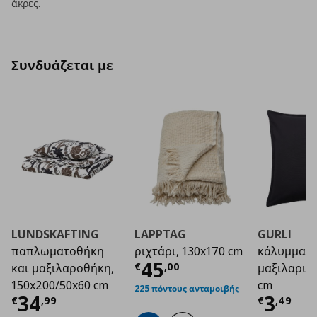
άκρες.
Συνδυάζεται με
LUNDSKAFTING
LAPPTAG
GURLI
παπλωματοθήκη
ριχτάρι, 130x170 cm
κάλυμμα
Τρέχουσα τιμή
€ 4
45
€
,
00
και μαξιλαροθήκη,
μαξιλαριού
150x200/50x60 cm
cm
225 πόντους ανταμοιβής
Τρέχουσα τιμή
€ 34,99
Τρέχο
34
3
€
,
99
€
,
49