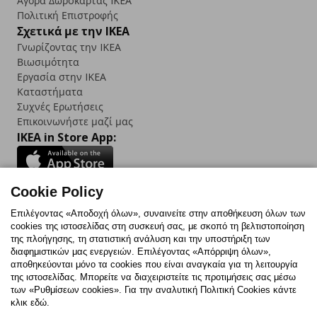
Αγορά Δωρoκάρτας IKEA
Πολιτική Επιστροφής
Σχετικά με την IKEA
Γνωρίζοντας την IKEA
Βιωσιμότητα
Εργασία στην IKEA
Καταστήματα
Συχνές Ερωτήσεις
Επικοινωνήστε μαζί μας
IKEA in Store App:
Cookie Policy
Follow us:
Επιλέγοντας «Αποδοχή όλων», συναινείτε στην αποθήκευση όλων των
cookies της ιστοσελίδας στη συσκευή σας, με σκοπό τη βελτιστοποίηση
Facebook
Instagram
TikTok
Youtube
Pinterest
Twitter
της πλοήγησης, τη στατιστική ανάλυση και την υποστήριξη των
διαφημιστικών μας ενεργειών. Επιλέγοντας «Απόρριψη όλων»,
αποθηκεύονται μόνο τα cookies που είναι αναγκαία για τη λειτουργία
της ιστοσελίδας. Μπορείτε να διαχειριστείτε τις προτιμήσεις σας μέσω
των «Ρυθμίσεων cookies». Για την αναλυτική Πολιτική Cookies κάντε
κλικ εδώ.