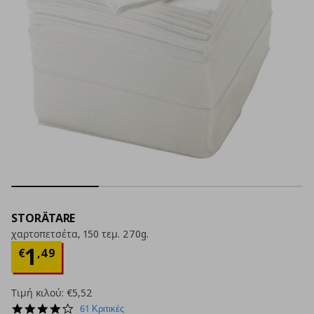
STORÄTARE
χαρτοπετσέτα, 150 τεμ. 270g.
Τρέχουσα τιμή
€ 1,49
1
€
,
49
Τιμή κιλού:
€5,52
4.2
61 Κριτικές