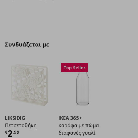
Συνδυάζεται με
Top Seller
LIKSIDIG
IKEA 365+
Πετσετοθήκη
καράφα με πώμα
Τρέχουσα τιμή
€ 2,99
2
€
,
99
διαφανές γυαλί