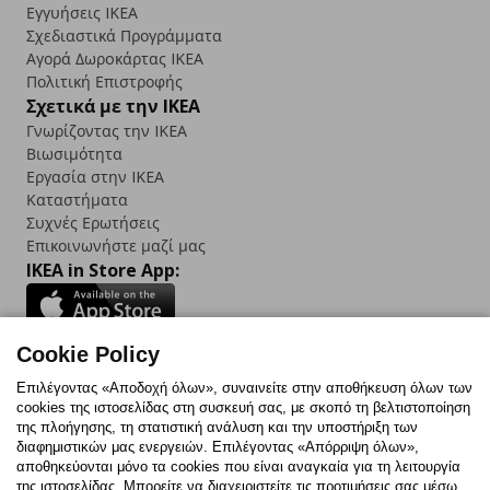
Εγγυήσεις IKEA
Σχεδιαστικά Προγράμματα
Αγορά Δωρoκάρτας IKEA
Πολιτική Επιστροφής
Σχετικά με την IKEA
Γνωρίζοντας την IKEA
Βιωσιμότητα
Εργασία στην IKEA
Καταστήματα
Συχνές Ερωτήσεις
Επικοινωνήστε μαζί μας
IKEA in Store App:
Cookie Policy
Follow us:
Επιλέγοντας «Αποδοχή όλων», συναινείτε στην αποθήκευση όλων των
cookies της ιστοσελίδας στη συσκευή σας, με σκοπό τη βελτιστοποίηση
Facebook
Instagram
TikTok
Youtube
Pinterest
Twitter
της πλοήγησης, τη στατιστική ανάλυση και την υποστήριξη των
διαφημιστικών μας ενεργειών. Επιλέγοντας «Απόρριψη όλων»,
αποθηκεύονται μόνο τα cookies που είναι αναγκαία για τη λειτουργία
της ιστοσελίδας. Μπορείτε να διαχειριστείτε τις προτιμήσεις σας μέσω