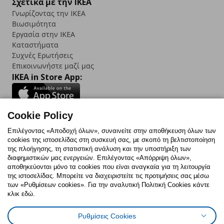
Σχετικά με την IKEA
Γνωρίζοντας την IKEA
Βιωσιμότητα
Εργασία στην IKEA
Καταστήματα
Συχνές Ερωτήσεις
Επικοινωνήστε μαζί μας
IKEA in Store App:
Cookie Policy
Follow us:
Επιλέγοντας «Αποδοχή όλων», συναινείτε στην αποθήκευση όλων των
cookies της ιστοσελίδας στη συσκευή σας, με σκοπό τη βελτιστοποίηση
Facebook
Instagram
TikTok
Youtube
Pinterest
Twitter
της πλοήγησης, τη στατιστική ανάλυση και την υποστήριξη των
διαφημιστικών μας ενεργειών. Επιλέγοντας «Απόρριψη όλων»,
αποθηκεύονται μόνο τα cookies που είναι αναγκαία για τη λειτουργία
της ιστοσελίδας. Μπορείτε να διαχειριστείτε τις προτιμήσεις σας μέσω
των «Ρυθμίσεων cookies». Για την αναλυτική Πολιτική Cookies κάντε
κλικ εδώ.
Πολιτική Cookies
Δήλωση ψηφιακής προσβασιμότητας
Ρυθμίσεις Cookies
Ρυθμίσεις cookies
Όροι Χρήσης