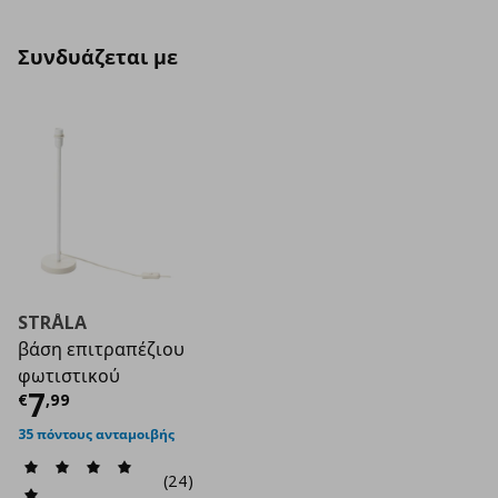
Συνδυάζεται με
STRÅLA
βάση επιτραπέζιου
φωτιστικού
Τρέχουσα τιμή
€ 7,99
7
€
,
99
35 πόντους ανταμοιβής
(24)