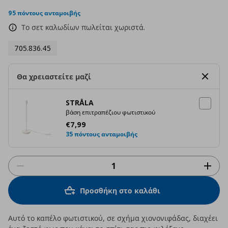
star
rating
95 πόντους ανταμοιβής
Το σετ καλωδίων πωλείται χωριστά.
705.836.45
Θα χρειαστείτε μαζί
STRÅLA
βάση επιτραπέζιου φωτιστικού
Τρέχουσα τιμή
€ 7,99
€
7
,
99
35 πόντους ανταμοιβής
Προσθήκη στο καλάθι
Αυτό το καπέλο φωτιστικού, σε σχήμα χιονονιφάδας, διαχέει