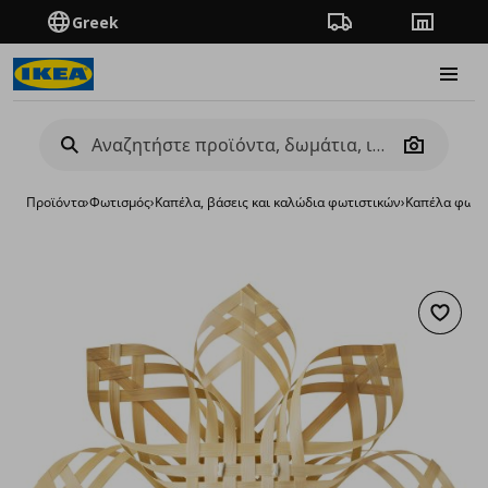
Greek
Πορεία παραγγελίας
Καταστή
Burge
Camera
Προϊόντα
›
Φωτισμός
›
Καπέλα, βάσεις και καλώδια φωτιστικών
›
Καπέλα φωτι
Προσθή