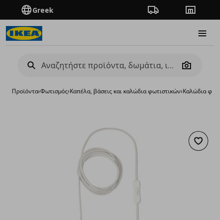
Greek
Πορεία παραγγελίας
Καταστή
Burge
Camera
Προϊόντα
›
Φωτισμός
›
Καπέλα, βάσεις και καλώδια φωτιστικών
›
Καλώδια φωτ
Προσθή