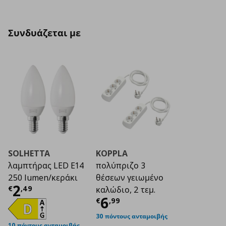
Συνδυάζεται με
SOLHETTA
KOPPLA
λαμπτήρας LED E14
πολύπριζο 3
250 lumen/κεράκι
θέσεων γειωμένο
Τρέχουσα τιμή
€ 2,49
2
€
,
49
καλώδιο, 2 τεμ.
Τρέχουσα τιμή
€ 6
6
€
,
99
30 πόντους ανταμοιβής
10 πόντους ανταμοιβής