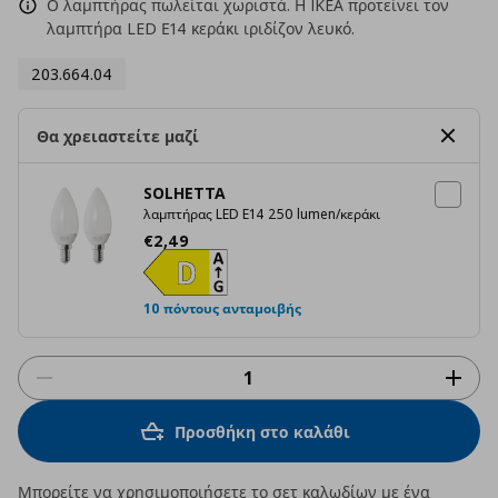
Ο λαμπτήρας πωλείται χωριστά. Η IKEA προτείνει τον
λαμπτήρα LED Ε14 κεράκι ιριδίζον λευκό.
203.664.04
Θα χρειαστείτε μαζί
SOLHETTA
λαμπτήρας LED E14 250 lumen/κεράκι
Τρέχουσα τιμή
€ 2,49
€
2
,
49
10 πόντους ανταμοιβής
Προσθήκη στο καλάθι
Μπορείτε να χρησιμοποιήσετε το σετ καλωδίων με ένα