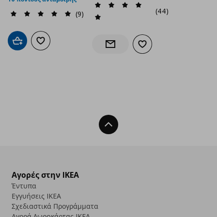
(44)
(9)
Προσθήκη στο καλάθι
Προσθήκη στα αγαπημένα
Προσθήκη στα αγαπημέν
Ενημέρωση διαθεσιμότητας
Back To Top
Αγορές στην IKEA
Έντυπα
Εγγυήσεις IKEA
Σχεδιαστικά Προγράμματα
Αγορά Δωρoκάρτας IKEA