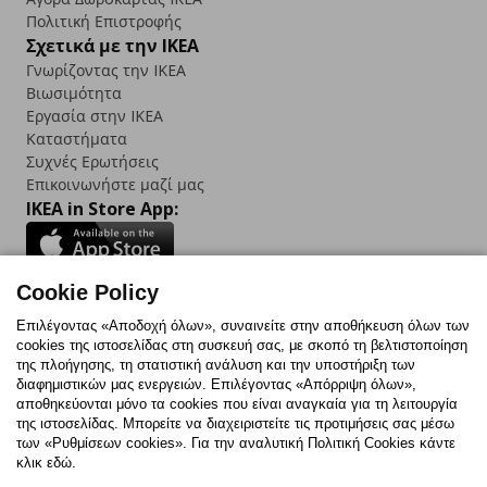
Πολιτική Επιστροφής
Σχετικά με την IKEA
Γνωρίζοντας την IKEA
Βιωσιμότητα
Εργασία στην IKEA
Καταστήματα
Συχνές Ερωτήσεις
Επικοινωνήστε μαζί μας
IKEA in Store App:
Cookie Policy
Follow us:
Επιλέγοντας «Αποδοχή όλων», συναινείτε στην αποθήκευση όλων των
cookies της ιστοσελίδας στη συσκευή σας, με σκοπό τη βελτιστοποίηση
Facebook
Instagram
TikTok
Youtube
Pinterest
Twitter
της πλοήγησης, τη στατιστική ανάλυση και την υποστήριξη των
διαφημιστικών μας ενεργειών. Επιλέγοντας «Απόρριψη όλων»,
αποθηκεύονται μόνο τα cookies που είναι αναγκαία για τη λειτουργία
της ιστοσελίδας. Μπορείτε να διαχειριστείτε τις προτιμήσεις σας μέσω
των «Ρυθμίσεων cookies». Για την αναλυτική Πολιτική Cookies κάντε
κλικ εδώ.