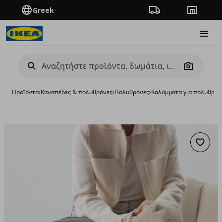
Greek
Πορεία παραγγελίας
Καταστή
Burge
Camera
Προϊόντα
›
Καναπέδες & πολυθρόνες
›
Πολυθρόνες
›
Καλύμματα για πολυθρόν
Προσθή