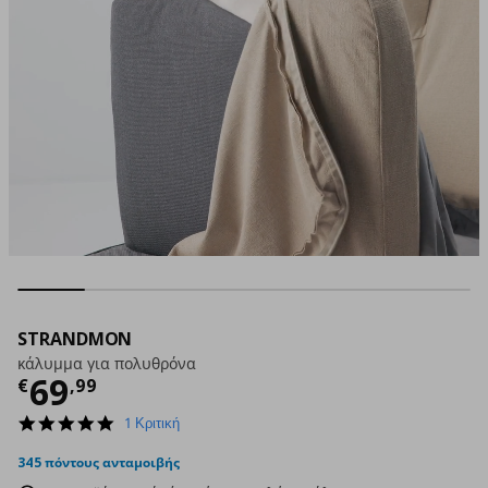
STRANDMON
κάλυμμα για πολυθρόνα
Τρέχουσα τιμή
€ 69,99
69
€
,
99
5.0
1 Κριτική
star
rating
345 πόντους ανταμοιβής