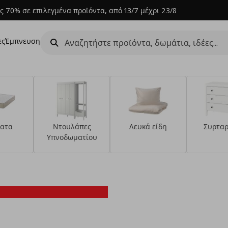
ς 70% σε επιλεγμένα προϊόντα, από 13/7 μέχρι 23/8
ες
Έμπνευση
ατα
Ντουλάπες
Λευκά είδη
Συρταρ
Υπνοδωματίου
Κερδίστε 20€ με
Klarna με