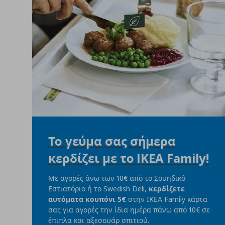
Το γεύμα σας σήμερα
κερδίζει με το IKEA Family!
Με αγορές άνω των 10€ από το Σουηδικό
Εστιατόριο ή το Swedish Deli,
κερδίζετε
αυτόματα κουπόνι 5€
στην ΙΚΕΑ Family κάρτα
σας για αγορές την ίδια ημέρα πάνω από 10€ σε
έπιπλα και αξεσουάρ σπιτιού.