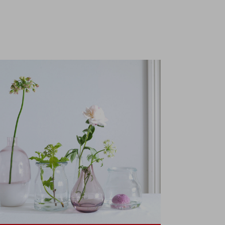
για να
απολαμβάνετε
αποκλειστικές
προσφορές &
μοναδικά
προνόμια!
t