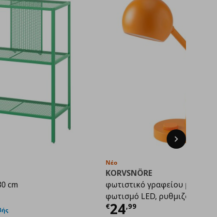
Next
Νέο
KORVSNÖRE
80 cm
φωτιστικό γραφείου με ενσ
 τιμή
€ 22,00
φωτισμό LED, ρυθμιζόμενης 
Τρέχουσα τιμή
€
24
€
,
99
βής