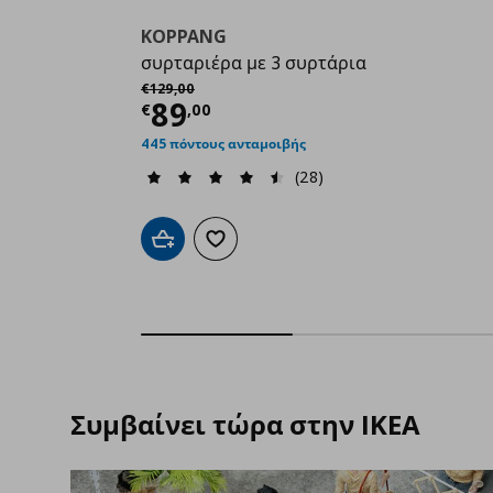
KOPPANG
συρταριέρα με 3 συρτάρια
Αρχική τιμή
€ 129,00
€
129
,
00
Τρέχουσα τιμή
€ 89,00
89
€
,
00
445 πόντους ανταμοιβής
(28)
Προσθήκη στο καλάθι
Προσθήκη στα αγαπημένα
Συμβαίνει τώρα στην IKEA