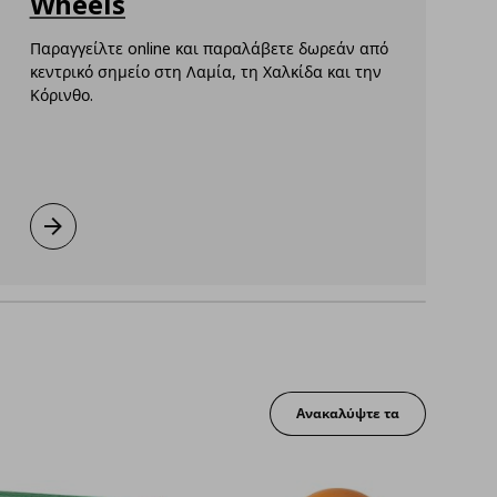
Wheels
Παραγγείλτε online και παραλάβετε δωρεάν από
κεντρικό σημείο στη Λαμία, τη Χαλκίδα και την
Ε
Κόρινθο.
κ
γ
κ
Νέα υπηρεσία: IKEA on Wheels
Μάθετε περισσότερα
Ανακαλύψτε τα