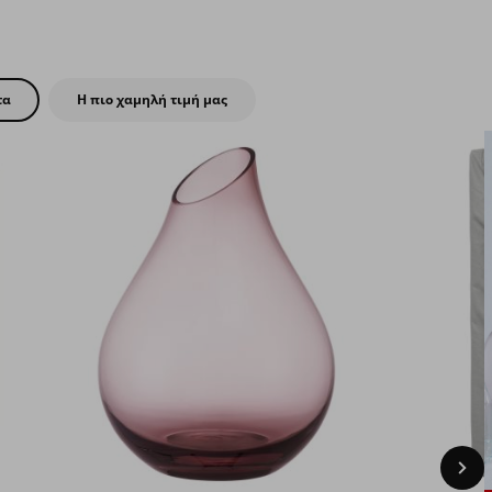
Νέα προϊόντα IKEA
αγορές πάνω
από 200€
αποκλειστικά
στο IKEA.gr
τα
Η πιο χαμηλή τιμή μας
Nex