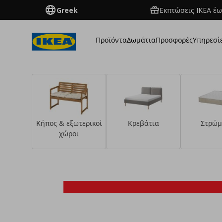
Greek
Εκπτώσεις IKEA έω
Προϊόντα
Δωμάτια
Προσφορές
Υπηρεσί
Κήπος & εξωτερικοί
Κρεβάτια
Στρώμ
χώροι
Δείτε τα προϊόντα