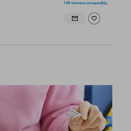
120 πόντους ανταμοιβής
άθι
στα αγαπημένα
Προσθήκη στα αγαπ
Ενημέρωση διαθεσιμότητας