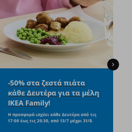
Next
-50% στα ζεστά πιάτα
κάθε Δευτέρα για τα μέλη
IKEA Family!
Η προσφορά ισχύει κάθε Δευτέρα από τις
17:00 έως τις 20:30, από 13/7 μέχρι 31/8.