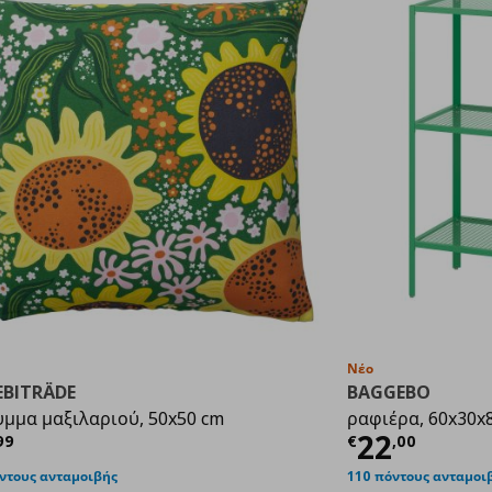
Νέο
EBITRÄDE
BAGGEBO
μμα μαξιλαριού, 50x50 cm
ραφιέρα, 60x30x
έχουσα τιμή
€ 3,99
Τρέχουσα
22
99
€
,
00
ντους ανταμοιβής
110 πόντους ανταμοι