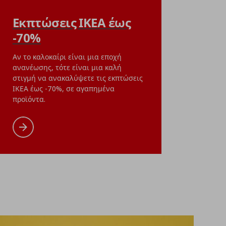
UPPSPEL
Εκπτώσεις ΙΚΕΑ έως
με λάστιχο, 180x200 cm
πόστερ/cyberscape, 
-70%
ή
€ 17,99
Αρχική τιμή
€ 5,99
€
5
,
99
ουσα τιμή
€ 9,99
Τρέχουσα τ
0
€
,
99
Αν το καλοκαίρι είναι μια εποχή
 ανταμοιβής
ανανέωσης, τότε είναι μια καλή
(1)
στιγμή να ανακαλύψετε τις εκπτώσεις
(9)
ΙΚΕΑ έως -70%, σε αγαπημένα
προϊόντα.
Προσθήκη στο καλάθι
Προσθήκη στα 
η στο καλάθι
Προσθήκη στα αγαπημένα