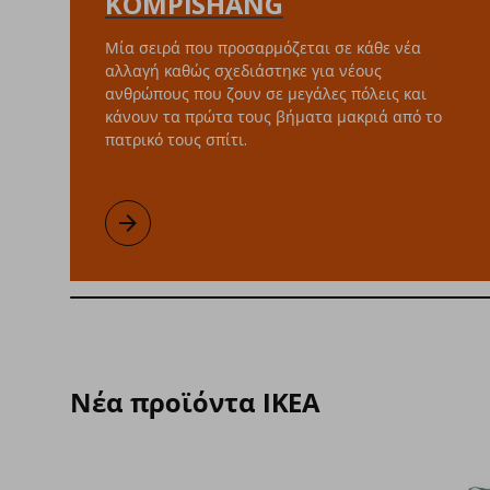
KOMPISHÄNG
Μία σειρά που προσαρμόζεται σε κάθε νέα
αλλαγή καθώς σχεδιάστηκε για νέους
ανθρώπους που ζουν σε μεγάλες πόλεις και
κάνουν τα πρώτα τους βήματα μακριά από το
πατρικό τους σπίτι.
Συλλεκτική σειρά KOMPISHÄNG
Μάθετε περισσότερα
Νέα προϊόντα IKEA