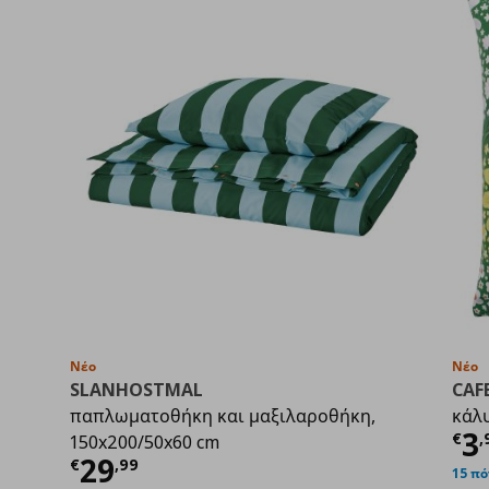
Νέο
Νέο
SLANHOSTMAL
CAF
παπλωματοθήκη και μαξιλαροθήκη,
κάλυ
Τρ
3
€
,
150x200/50x60 cm
Τρέχουσα τιμή
€ 29,99
29
€
,
99
15 πό