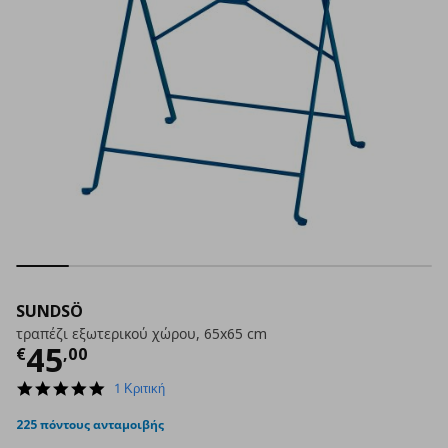
SUNDSÖ
τραπέζι εξωτερικού χώρου, 65x65 cm
Τρέχουσα τιμή
€ 45,00
45
€
,
00
5.0
1 Κριτική
star
rating
225 πόντους ανταμοιβής