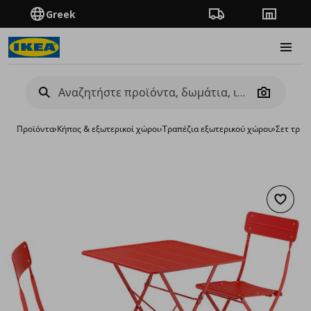
Greek
Πορεία παραγγελίας
Καταστή
Burge
Camera
Προϊόντα
›
Κήπος & εξωτερικοί χώροι
›
Τραπέζια εξωτερικού χώρου
›
Σετ τραπ
Προσθή