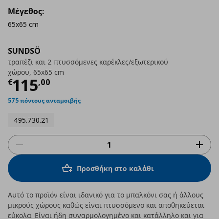
Μέγεθος:
65x65 cm
SUNDSÖ
τραπέζι και 2 πτυσσόμενες καρέκλες/εξωτερικού
χώρου, 65x65 cm
Τρέχουσα τιμή
€ 115,00
115
€
,
00
575 πόντους ανταμοιβής
495.730.21
Προσθήκη στο καλάθι
Αυτό το προϊόν είναι ιδανικό για το μπαλκόνι σας ή άλλους
μικρούς χώρους καθώς είναι πτυσσόμενο και αποθηκεύεται
εύκολα. Είναι ήδη συναρμολογημένο και κατάλληλο και για