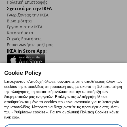
Πολιτική Επιστροφής
Σχετικά με την IKEA
Γνωρίζοντας την IKEA
Βιωσιμότητα
Εργασία στην IKEA
Καταστήματα
Συχνές Ερωτήσεις
Επικοινωνήστε μαζί μας
IKEA in Store App:
Cookie Policy
Follow us:
Επιλέγοντας «Αποδοχή όλων», συναινείτε στην αποθήκευση όλων των
cookies της ιστοσελίδας στη συσκευή σας, με σκοπό τη βελτιστοποίηση
Facebook
Instagram
TikTok
Youtube
Pinterest
Twitter
της πλοήγησης, τη στατιστική ανάλυση και την υποστήριξη των
διαφημιστικών μας ενεργειών. Επιλέγοντας «Απόρριψη όλων»,
αποθηκεύονται μόνο τα cookies που είναι αναγκαία για τη λειτουργία
της ιστοσελίδας. Μπορείτε να διαχειριστείτε τις προτιμήσεις σας μέσω
των «Ρυθμίσεων cookies». Για την αναλυτική Πολιτική Cookies κάντε
κλικ εδώ.
Πολιτική Cookies
Δήλωση ψηφιακής προσβασιμότητας