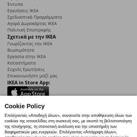
Έντυπα
Εγγυήσεις IKEA
Σχεδιαστικά Προγράμματα
Αγορά Δωρoκάρτας IKEA
Πολιτική Επιστροφής
Σχετικά με την IKEA
Γνωρίζοντας την IKEA
Βιωσιμότητα
Εργασία στην IKEA
Καταστήματα
Συχνές Ερωτήσεις
Επικοινωνήστε μαζί μας
IKEA in Store App:
Cookie Policy
Follow us:
Επιλέγοντας «Αποδοχή όλων», συναινείτε στην αποθήκευση όλων των
cookies της ιστοσελίδας στη συσκευή σας, με σκοπό τη βελτιστοποίηση
Facebook
Instagram
TikTok
Youtube
Pinterest
Twitter
της πλοήγησης, τη στατιστική ανάλυση και την υποστήριξη των
διαφημιστικών μας ενεργειών. Επιλέγοντας «Απόρριψη όλων»,