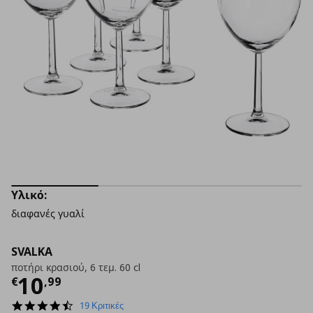
Υλικό:
διαφανές γυαλί
SVALKA
ποτήρι κρασιού, 6 τεμ. 60 cl
Τρέχουσα τιμή
€ 10,99
10
€
,
99
4.4
19 Κριτικές