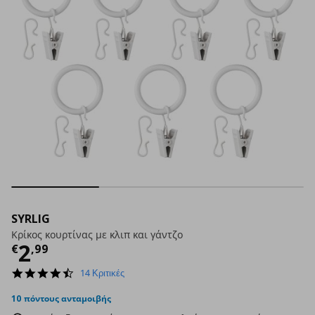
SYRLIG
Κρίκος κουρτίνας με κλιπ και γάντζο
Τρέχουσα τιμή
€ 2,99
2
€
,
99
4.3
14 Κριτικές
star
rating
10 πόντους ανταμοιβής