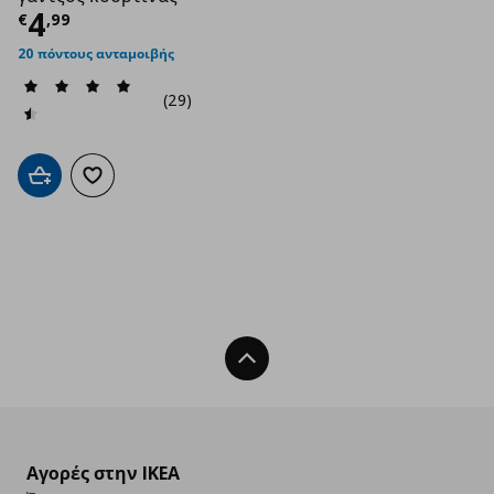
Τρέχουσα τιμή
€ 4,99
4
€
,
99
20 πόντους ανταμοιβής
(29)
Προσθήκη στο καλάθι
Προσθήκη στα αγαπημένα
Back To Top
Αγορές στην IKEA