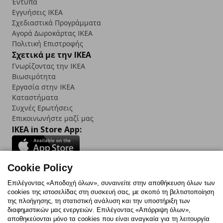
Έντυπα
Εγγυήσεις IKEA
Σχεδιαστικά Προγράμματα
Αγορά Δωρoκάρτας IKEA
Πολιτική Επιστροφής
Σχετικά με την IKEA
Γνωρίζοντας την IKEA
Βιωσιμότητα
Εργασία στην IKEA
Καταστήματα
Συχνές Ερωτήσεις
Επικοινωνήστε μαζί μας
IKEA in Store App:
Cookie Policy
Follow us:
Επιλέγοντας «Αποδοχή όλων», συναινείτε στην αποθήκευση όλων των
cookies της ιστοσελίδας στη συσκευή σας, με σκοπό τη βελτιστοποίηση
Facebook
Instagram
TikTok
Youtube
Pinterest
Twitter
της πλοήγησης, τη στατιστική ανάλυση και την υποστήριξη των
διαφημιστικών μας ενεργειών. Επιλέγοντας «Απόρριψη όλων»,
αποθηκεύονται μόνο τα cookies που είναι αναγκαία για τη λειτουργία