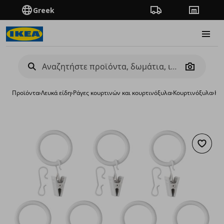
Greek
Πορεία παραγγελίας
Καταστή
Burge
Camera
Προϊόντα
›
Λευκά είδη
›
Ράγες κουρτινών και κουρτινόξυλα
›
Κουρτινόξυλα
›
Κρί
Προσθή