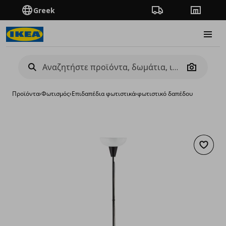
Greek
Πορεία παραγγελίας
Καταστή
Burge
Camera
Προϊόντα
›
Φωτισμός
›
Επιδαπέδια φωτιστικά
›
φωτιστικό δαπέδου
Προσθή