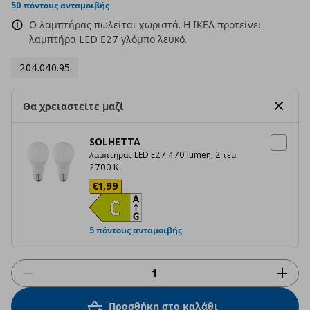
rating
50 πόντους ανταμοιβής
Ο λαμπτήρας πωλείται χωριστά. Η ΙΚΕΑ προτείνει
λαμπτήρα LED Ε27 γλόμπο λευκό.
204.040.95
Θα χρειαστείτε μαζί
SOLHETTA
λαμπτήρας LED E27 470 lumen, 2 τεμ.
2700 K
Τρέχουσα τιμή
€ 1,99
€
1
,
99
5 πόντους ανταμοιβής
Προσθήκη στο καλάθι