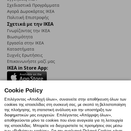
Σχεδιαστικά Προγράμματα
Αγορά Δωρoκάρτας IKEA
Πολιτική Επιστροφής
Σχετικά με την IKEA
Γνωρίζοντας την IKEA
Βιωσιμότητα
Εργασία στην IKEA
Καταστήματα
Συχνές Ερωτήσεις
Επικοινωνήστε μαζί μας
IKEA in Store App:
Cookie Policy
Follow us:
Επιλέγοντας «Αποδοχή όλων», συναινείτε στην αποθήκευση όλων των
cookies της ιστοσελίδας στη συσκευή σας, με σκοπό τη βελτιστοποίηση
Facebook
Instagram
TikTok
Youtube
Pinterest
Twitter
της πλοήγησης, τη στατιστική ανάλυση και την υποστήριξη των
διαφημιστικών μας ενεργειών. Επιλέγοντας «Απόρριψη όλων»,
αποθηκεύονται μόνο τα cookies που είναι αναγκαία για τη λειτουργία
της ιστοσελίδας. Μπορείτε να διαχειριστείτε τις προτιμήσεις σας μέσω
των «Ρυθμίσεων cookies». Για την αναλυτική Πολιτική Cookies κάντε