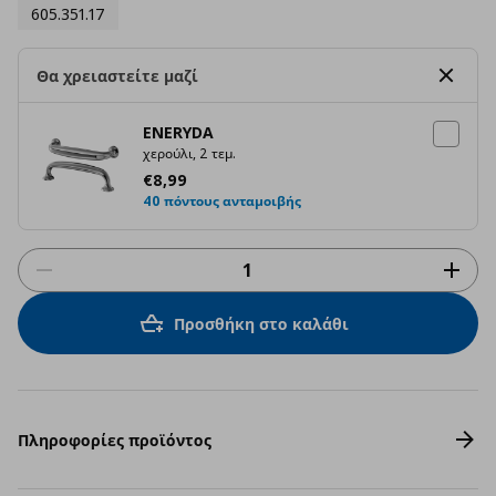
605.351.17
Θα χρειαστείτε μαζί
ENERYDA
χερούλι, 2 τεμ.
Τρέχουσα τιμή
€ 8,99
€
8
,
99
40 πόντους ανταμοιβής
Προσθήκη στο καλάθι
Πληροφορίες προϊόντος