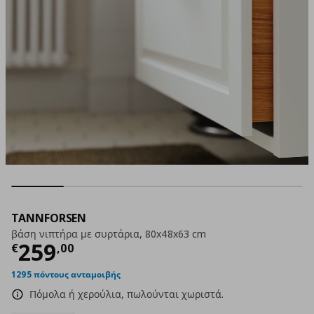
TANNFORSEN
βάση νιπτήρα με συρτάρια, 80x48x63 cm
Τρέχουσα τιμή
€ 259,00
259
€
,
00
1295 πόντους ανταμοιβής
Πόμολα ή χερούλια, πωλούνται χωριστά.