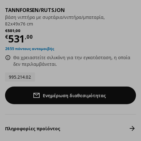
TANNFORSEN/RUTSJON
βάση νιπτήρα με συρτάρια/νιπτήρα/μπαταρία,
82x49x76 cm
Αρχική τιμή
€ 581,00
€
581
,
00
Τρέχουσα τιμή
€ 531,00
531
€
,
00
2655 πόντους ανταμοιβής
Θα χρειαστείτε σιλικόνη για την εγκατάσταση, η οποία
δεν περιλαμβάνεται.
995.214.02
Ενημέρωση διαθεσιμότητας
Πληροφορίες προϊόντος