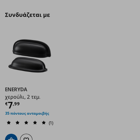
Συνδυάζεται με
ENERYDA
χερούλι, 2 τεμ.
Τρέχουσα τιμή
€ 7,99
7
€
,
99
35 πόντους ανταμοιβής
(1)