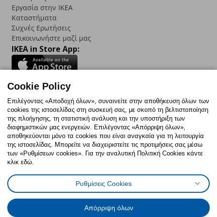
Εργασία στην IKEA
Καταστήματα
Συχνές Ερωτήσεις
Επικοινωνήστε μαζί μας
IKEA in Store App:
Cookie Policy
Follow us:
Επιλέγοντας «Αποδοχή όλων», συναινείτε στην αποθήκευση όλων των
cookies της ιστοσελίδας στη συσκευή σας, με σκοπό τη βελτιστοποίηση
Facebook
Instagram
TikTok
Youtube
Pinterest
Twitter
της πλοήγησης, τη στατιστική ανάλυση και την υποστήριξη των
διαφημιστικών μας ενεργειών. Επιλέγοντας «Απόρριψη όλων»,
αποθηκεύονται μόνο τα cookies που είναι αναγκαία για τη λειτουργία
της ιστοσελίδας. Μπορείτε να διαχειριστείτε τις προτιμήσεις σας μέσω
των «Ρυθμίσεων cookies». Για την αναλυτική Πολιτική Cookies κάντε
κλικ εδώ.
Πολιτική Cookies
Δήλωση ψηφιακής προσβασιμότητας
Ρυθμίσεις Cookies
Ρυθμίσεις cookies
Όροι Χρήσης
Γενική Πολιτική Προσωπικών Δεδομένων
Πολιτική Προσωπικών Δεδομένων για ΙΚΕΑ.gr
Απόρριψη όλων
Κώδικας Καταναλωτικής Δεοντολογίας