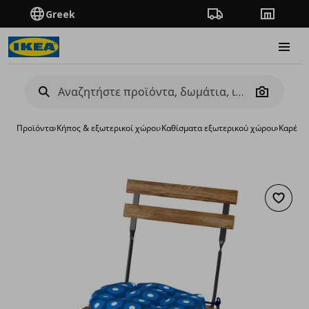
Greek
Πορεία παραγγελίας
Καταστή
Burge
Camera
Προϊόντα
›
Κήπος & εξωτερικοί χώροι
›
Καθίσματα εξωτερικού χώρου
›
Καρέκλ
Προσθή