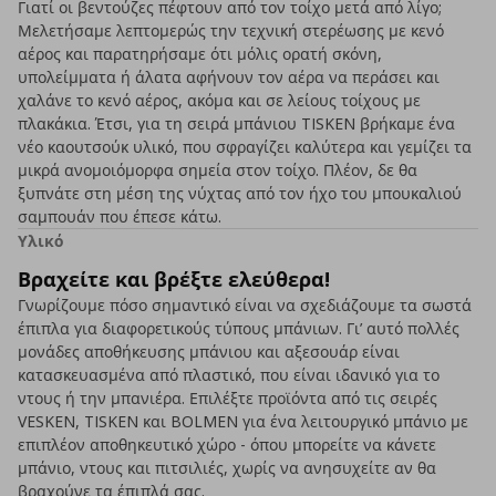
Γιατί οι βεντούζες πέφτουν από τον τοίχο μετά από λίγο;
Μελετήσαμε λεπτομερώς την τεχνική στερέωσης με κενό
αέρος και παρατηρήσαμε ότι μόλις ορατή σκόνη,
υπολείμματα ή άλατα αφήνουν τον αέρα να περάσει και
χαλάνε το κενό αέρος, ακόμα και σε λείους τοίχους με
πλακάκια. Έτσι, για τη σειρά μπάνιου TISKEN βρήκαμε ένα
νέο καουτσούκ υλικό, που σφραγίζει καλύτερα και γεμίζει τα
μικρά ανομοιόμορφα σημεία στον τοίχο. Πλέον, δε θα
ξυπνάτε στη μέση της νύχτας από τον ήχο του μπουκαλιού
σαμπουάν που έπεσε κάτω.
Υλικό
Βραχείτε και βρέξτε ελεύθερα!
Γνωρίζουμε πόσο σημαντικό είναι να σχεδιάζουμε τα σωστά
έπιπλα για διαφορετικούς τύπους μπάνιων. Γι’ αυτό πολλές
μονάδες αποθήκευσης μπάνιου και αξεσουάρ είναι
κατασκευασμένα από πλαστικό, που είναι ιδανικό για το
ντους ή την μπανιέρα. Επιλέξτε προϊόντα από τις σειρές
VESKEN, TISKEN και BOLMEN για ένα λειτουργικό μπάνιο με
επιπλέον αποθηκευτικό χώρο - όπου μπορείτε να κάνετε
μπάνιο, ντους και πιτσιλιές, χωρίς να ανησυχείτε αν θα
βραχούνε τα έπιπλά σας.