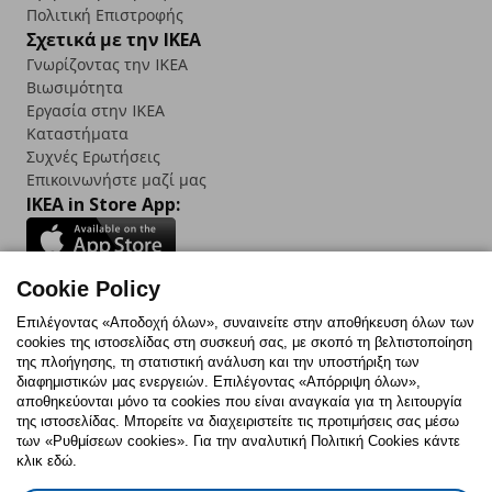
Πολιτική Επιστροφής
Σχετικά με την IKEA
Γνωρίζοντας την IKEA
Βιωσιμότητα
Εργασία στην IKEA
Καταστήματα
Συχνές Ερωτήσεις
Επικοινωνήστε μαζί μας
IKEA in Store App:
Cookie Policy
Follow us:
Επιλέγοντας «Αποδοχή όλων», συναινείτε στην αποθήκευση όλων των
cookies της ιστοσελίδας στη συσκευή σας, με σκοπό τη βελτιστοποίηση
Facebook
Instagram
TikTok
Youtube
Pinterest
Twitter
της πλοήγησης, τη στατιστική ανάλυση και την υποστήριξη των
διαφημιστικών μας ενεργειών. Επιλέγοντας «Απόρριψη όλων»,
αποθηκεύονται μόνο τα cookies που είναι αναγκαία για τη λειτουργία
της ιστοσελίδας. Μπορείτε να διαχειριστείτε τις προτιμήσεις σας μέσω
των «Ρυθμίσεων cookies». Για την αναλυτική Πολιτική Cookies κάντε
κλικ εδώ.
Πολιτική Cookies
Δήλωση ψηφιακής προσβασιμότητας