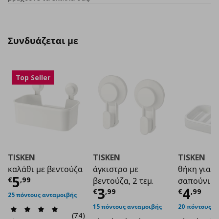
Συνδυάζεται με
Top Seller
TISKEN
TISKEN
TISKEN
καλάθι με βεντούζα
άγκιστρο με
θήκη για τ
Τρέχουσα τιμή
€ 5,99
5
€
,
99
βεντούζα, 2 τεμ.
σαπούνι μ
Τρέχουσα τιμή
Τρέχο
€ 3
3
4
€
,
99
€
,
99
25 πόντους ανταμοιβής
15 πόντους ανταμοιβής
20 πόντους α
(74)