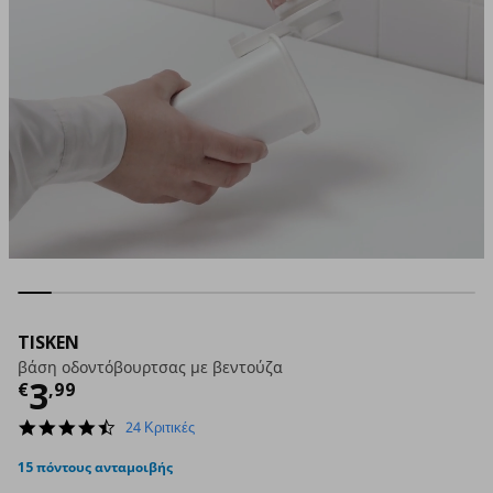
TISKEN
βάση οδοντόβουρτσας με βεντούζα
Τρέχουσα τιμή
€ 3,99
3
€
,
99
4.5
24 Κριτικές
star
rating
15 πόντους ανταμοιβής