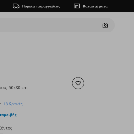
Πορεία παραγγελίας
Καταστήματα
Camera
Προσθήκη στα αγαπημένα
ιου, 50x80 cm
ουσα τιμή
€ 7,99
4.7
13 Κριτικές
star
rating
νταμοιβής
ϊόντος