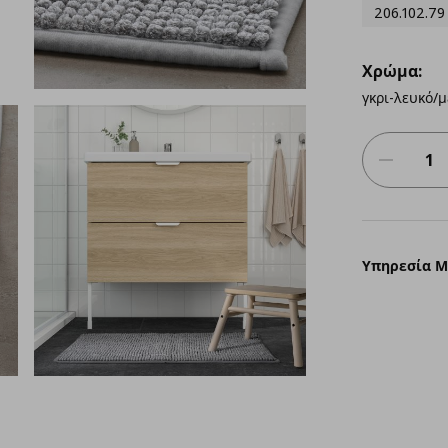
206.102.79
Χρώμα:
γκρι-λευκό/
Υπηρεσία 