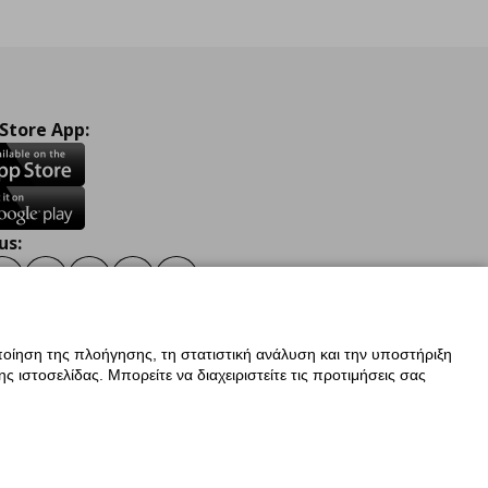
 Store App:
us:
ook
Instagram
TikTok
Youtube
Pinterest
Twitter
οίηση της πλοήγησης, τη στατιστική ανάλυση και την υποστήριξη
 ιστοσελίδας. Μπορείτε να διαχειριστείτε τις προτιμήσεις σας
ν Δεδομένων