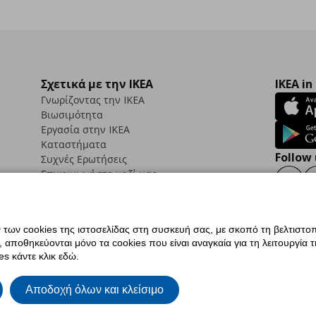
Σχετικά με την IKEA
IKEA in
Γνωρίζοντας την IKEA
Βιωσιμότητα
Εργασία στην IKEA
Καταστήματα
Follow 
Συχνές Ερωτήσεις
Επικοινωνήστε μαζί μας
Faceb
ων cookies της ιστοσελίδας στη συσκευή σας, με σκοπό τη βελτιστοπ
ποθηκεύονται μόνο τα cookies που είναι αναγκαία για τη λειτουργία της
ς προσβασιμότητας
Ρυθμίσεις cookies
Όροι Χρήσης
Γενική Πολιτική Προσωπικώ
s κάντε κλικ εδώ.
ια ΙΚΕΑ.gr
Κώδικας Καταναλωτικής Δεοντολογίας
Αποδοχή όλων και κλείσιμο