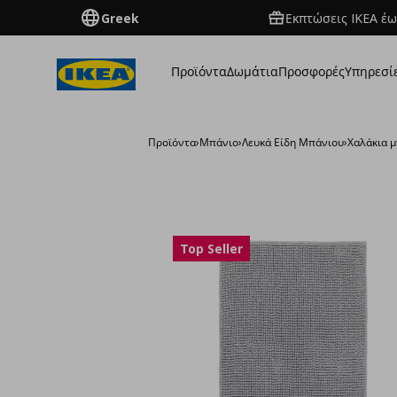
Greek
Εκπτώσεις IKEA έω
Προϊόντα
Δωμάτια
Προσφορές
Υπηρεσί
Προϊόντα
›
Μπάνιο
›
Λευκά Είδη Μπάνιου
›
Χαλάκια 
Top Seller