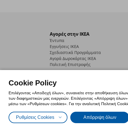
Αγορές στην IKEA
Έντυπα
Εγγυήσεις IKEA
Σχεδιαστικά Προγράμματα
Αγορά Δωρoκάρτας IKEA
Πολιτική Επιστροφής
Cookie Policy
Επιλέγοντας «Αποδοχή όλων», συναινείτε στην αποθήκευση όλων τ
των διαφημιστικών μας ενεργειών. Επιλέγοντας «Απόρριψη όλων», α
Πολιτική Cookies
Δήλωση ψηφιακή
μέσω των «Ρυθμίσεων cookies». Για την αναλυτική Πολιτική Cookie
Πολιτική Προσωπικών Δεδομένων γ
Ρυθμίσεις Cookies
Απόρριψη όλων
© Inter-IKEA Systems B.V. 1999 - 2025