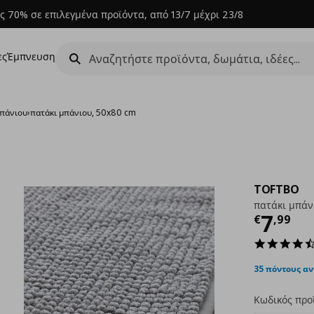
ς 70% σε επιλεγμένα προϊόντα, από 13/7 μέχρι 23/8
ες
Έμπνευση
μπάνιου
›
πατάκι μπάνιου, 50x80 cm
TOFTBO
πατάκι μπάν
Τρέχ
7
€
,
99
35 πόντους α
Κωδικός προ