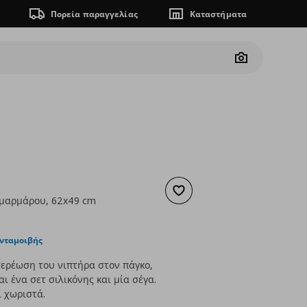
Πορεία παραγγελίας
Καταστήματα
Camera
Προσθήκη στα αγαπημένα
μαρμάρου, 62x49 cm
ουσα τιμή
€ 65,00
ανταμοιβής
τερέωση του νιπτήρα στον πάγκο,
αι ένα σετ σιλικόνης και μία σέγα.
 χωριστά.