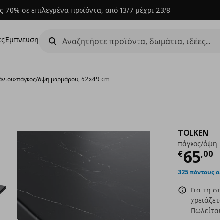
ς 70% σε επιλεγμένα προϊόντα, από 13/7 μέχρι 23/8
ες
Έμπνευση
άνιου
›
πάγκος/όψη μαρμάρου, 62x49 cm
TOLKEN
πάγκος/όψη 
Τρέχ
65
€
,
00
325 πόντους 
Για τη σ
χρειάζετ
Πωλείται