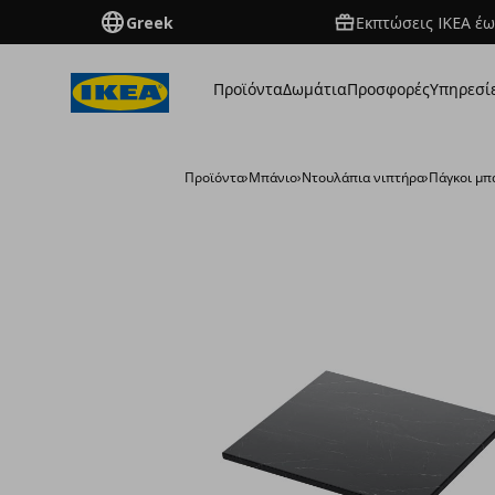
Greek
Εκπτώσεις IKEA έω
Προϊόντα
Δωμάτια
Προσφορές
Υπηρεσί
Προϊόντα
›
Μπάνιο
›
Ντουλάπια νιπτήρα
›
Πάγκοι μπ