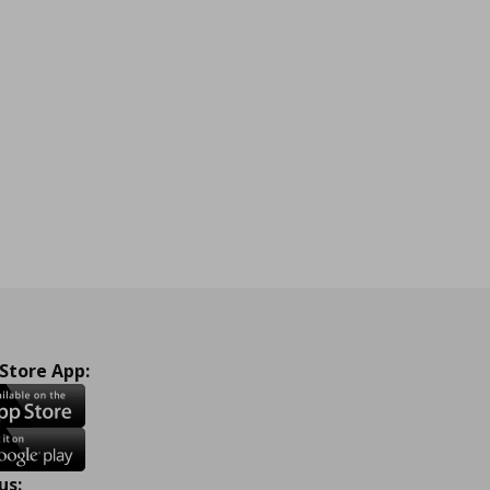
 Store App:
us: