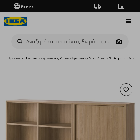
Greek
Πορεία παραγγελίας
Καταστή
Burge
Camera
Προϊόντα
›
Έπιπλα οργάνωσης & αποθήκευσης
›
Ντουλάπια & βιτρίνες
›
Ντουλ
Προσθή