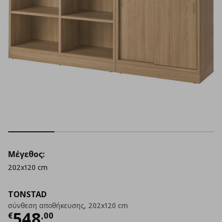
Μέγεθος:
202x120 cm
TONSTAD
σύνθεση αποθήκευσης, 202x120 cm
Τρέχουσα τιμή
€ 548,00
548
€
,
00