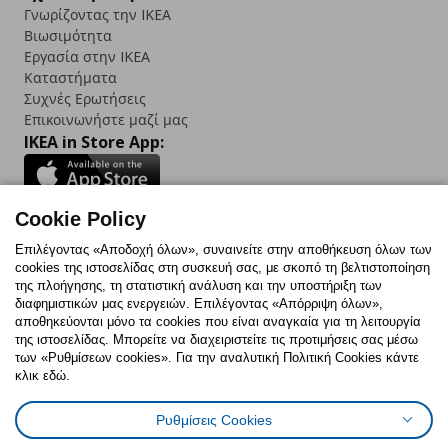
Γνωρίζοντας την IKEA
Βιωσιμότητα
Εργασία στην IKEA
Καταστήματα
Συχνές Ερωτήσεις
Επικοινωνήστε μαζί μας
IKEA in Store App:
Cookie Policy
Follow us:
Επιλέγοντας «Αποδοχή όλων», συναινείτε στην αποθήκευση όλων των
cookies της ιστοσελίδας στη συσκευή σας, με σκοπό τη βελτιστοποίηση
Facebook
Instagram
TikTok
Youtube
Pinterest
Twitter
της πλοήγησης, τη στατιστική ανάλυση και την υποστήριξη των
διαφημιστικών μας ενεργειών. Επιλέγοντας «Απόρριψη όλων»,
αποθηκεύονται μόνο τα cookies που είναι αναγκαία για τη λειτουργία
της ιστοσελίδας. Μπορείτε να διαχειριστείτε τις προτιμήσεις σας μέσω
των «Ρυθμίσεων cookies». Για την αναλυτική Πολιτική Cookies κάντε
κλικ εδώ.
Πολιτική Cookies
Δήλωση ψηφιακής προσβασιμότητας
Ρυθμίσεις Cookies
Ρυθμίσεις cookies
Όροι Χρήσης
Γενική Πολιτική Προσωπικών Δεδομένων