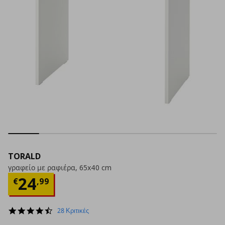
TORALD
γραφείο με ραφιέρα, 65x40 cm
Τρέχουσα τιμή
€ 24,99
24
€
,
99
4.6
28 Κριτικές
star