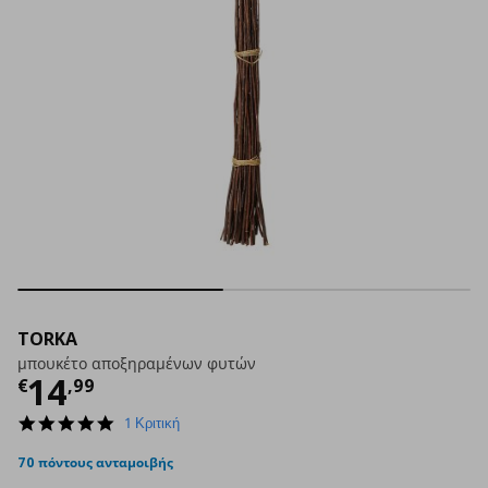
TORKA
μπουκέτο αποξηραμένων φυτών
Τρέχουσα τιμή
€ 14,99
14
€
,
99
5.0
1 Κριτική
star
rating
70 πόντους ανταμοιβής