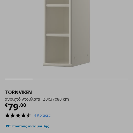
TÖRNVIKEN
ανοιχτό ντουλάπι, 20x37x80 cm
Τρέχουσα τιμή
€ 79,00
79
€
,
00
4.5
4 Κριτικές
star
rating
395 πόντους ανταμοιβής