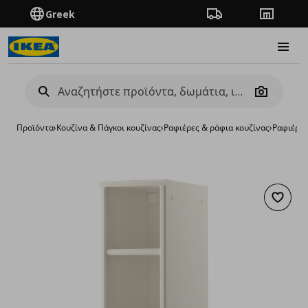
Greek
Πορεία παραγγελίας
Καταστή
Burge
Camera
Προϊόντα
›
Κουζίνα & Πάγκοι κουζίνας
›
Ραφιέρες & ράφια κουζίνας
›
Ραφιέρες
Προσθή