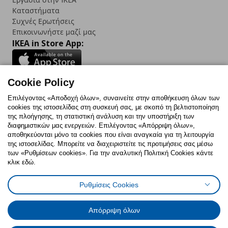
Καταστήματα
Συχνές Ερωτήσεις
Επικοινωνήστε μαζί μας
IKEA in Store App:
Cookie Policy
Follow us:
Επιλέγοντας «Αποδοχή όλων», συναινείτε στην αποθήκευση όλων των
cookies της ιστοσελίδας στη συσκευή σας, με σκοπό τη βελτιστοποίηση
Facebook
Instagram
TikTok
Youtube
Pinterest
Twitter
της πλοήγησης, τη στατιστική ανάλυση και την υποστήριξη των
διαφημιστικών μας ενεργειών. Επιλέγοντας «Απόρριψη όλων»,
αποθηκεύονται μόνο τα cookies που είναι αναγκαία για τη λειτουργία
της ιστοσελίδας. Μπορείτε να διαχειριστείτε τις προτιμήσεις σας μέσω
των «Ρυθμίσεων cookies». Για την αναλυτική Πολιτική Cookies κάντε
κλικ εδώ.
Πολιτική Cookies
Δήλωση ψηφιακής προσβασιμότητας
Ρυθμίσεις Cookies
Ρυθμίσεις cookies
Όροι Χρήσης
Γενική Πολιτική Προσωπικών Δεδομένων
Πολιτική Προσωπικών Δεδομένων για ΙΚΕΑ.gr
Απόρριψη όλων
Κώδικας Καταναλωτικής Δεοντολογίας