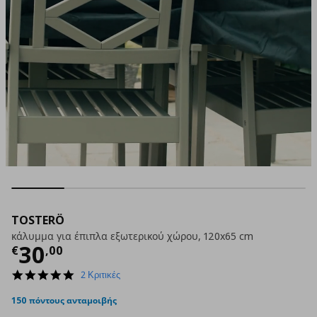
TOSTERÖ
κάλυμμα για έπιπλα εξωτερικού χώρου, 120x65 cm
Τρέχουσα τιμή
€ 30,00
30
€
,
00
5.0
2 Κριτικές
star
rating
150 πόντους ανταμοιβής