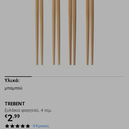
Υλικό:
μπαμπού
TREBENT
ξυλάκια φαγητού, 4 τεμ.
Τρέχουσα τιμή
€ 2,99
2
€
,
99
4.8
9 Κριτικές