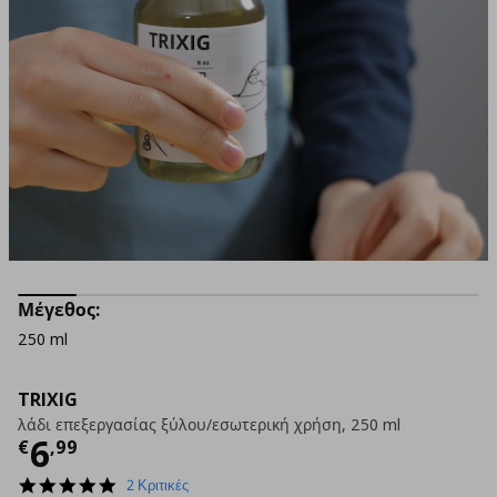
Μέγεθος:
250 ml
TRIXIG
λάδι επεξεργασίας ξύλου/εσωτερική χρήση, 250 ml
Τρέχουσα τιμή
€ 6,99
6
€
,
99
5.0
2 Κριτικές