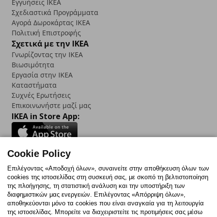
Εγγυήσεις IKEA
Σχεδιαστικά Προγράμματα
Αγορά Δωρoκάρτας IKEA
Πολιτική Επιστροφής
Σχετικά με την IKEA
Γνωρίζοντας την IKEA
Βιωσιμότητα
Εργασία στην IKEA
Καταστήματα
Συχνές Ερωτήσεις
Επικοινωνήστε μαζί μας
IKEA in Store App:
Cookie Policy
Follow us:
Επιλέγοντας «Αποδοχή όλων», συναινείτε στην αποθήκευση όλων των
cookies της ιστοσελίδας στη συσκευή σας, με σκοπό τη βελτιστοποίηση
Facebook
Instagram
TikTok
Youtube
Pinterest
Twitter
της πλοήγησης, τη στατιστική ανάλυση και την υποστήριξη των
διαφημιστικών μας ενεργειών. Επιλέγοντας «Απόρριψη όλων»,
αποθηκεύονται μόνο τα cookies που είναι αναγκαία για τη λειτουργία
της ιστοσελίδας. Μπορείτε να διαχειριστείτε τις προτιμήσεις σας μέσω