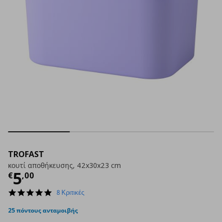
TROFAST
κουτί αποθήκευσης, 42x30x23 cm
Τρέχουσα τιμή
€ 5,00
5
€
,
00
4.9
8 Κριτικές
star
rating
25 πόντους ανταμοιβής