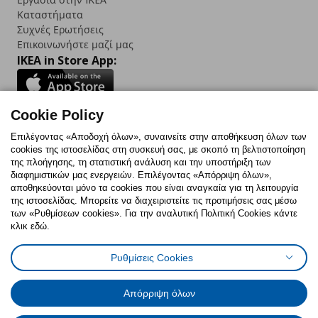
Καταστήματα
Συχνές Ερωτήσεις
Επικοινωνήστε μαζί μας
IKEA in Store App:
Cookie Policy
Follow us:
Επιλέγοντας «Αποδοχή όλων», συναινείτε στην αποθήκευση όλων των
cookies της ιστοσελίδας στη συσκευή σας, με σκοπό τη βελτιστοποίηση
Facebook
Instagram
TikTok
Youtube
Pinterest
Twitter
της πλοήγησης, τη στατιστική ανάλυση και την υποστήριξη των
διαφημιστικών μας ενεργειών. Επιλέγοντας «Απόρριψη όλων»,
αποθηκεύονται μόνο τα cookies που είναι αναγκαία για τη λειτουργία
της ιστοσελίδας. Μπορείτε να διαχειριστείτε τις προτιμήσεις σας μέσω
των «Ρυθμίσεων cookies». Για την αναλυτική Πολιτική Cookies κάντε
κλικ εδώ.
Πολιτική Cookies
Δήλωση ψηφιακής προσβασιμότητας
Ρυθμίσεις Cookies
Ρυθμίσεις cookies
Όροι Χρήσης
Γενική Πολιτική Προσωπικών Δεδομένων
Πολιτική Προσωπικών Δεδομένων για ΙΚΕΑ.gr
Απόρριψη όλων
Κώδικας Καταναλωτικής Δεοντολογίας