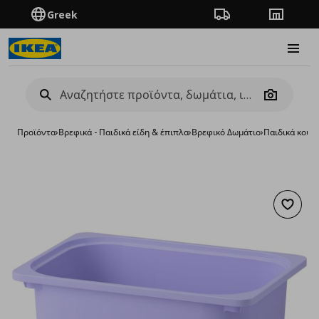
Greek
Πορεία παραγγελίας
Καταστή
Burge
Camera
Προϊόντα
›
Βρεφικά - Παιδικά είδη & έπιπλα
›
Βρεφικό Δωμάτιο
›
Παιδικά κουτ
Προσθή