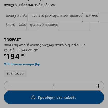
ανοιχτό μπλε/φωτεινό πράσινο
ανοιχτό μπλε
ανοιχτό μπλε/φωτεινό πράσινο
κόκκινο
λευκό
λιλά
φωτεινό πράσινο
TROFAST
σύνθεση αποθήκευσης διαχωριστικό δωματίου με
κουτιά , 93x44x91 cm
Τρέχουσα τιμή
€ 194,00
194
€
,
00
970 πόντους ανταμοιβής
696.125.78
Προσθήκη στο καλάθι