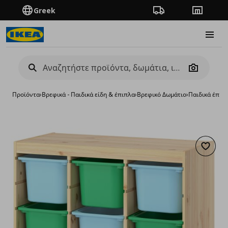
Greek
Πορεία παραγγελίας
Καταστή
Burge
Camera
Προϊόντα
›
Βρεφικά - Παιδικά είδη & έπιπλα
›
Βρεφικό Δωμάτιο
›
Παιδικά έπιπ
Προσθή