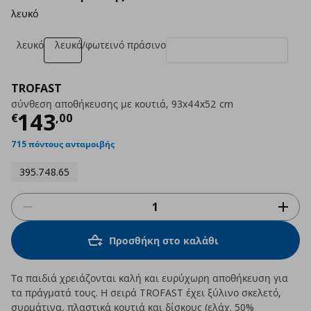
λευκό
λευκό
λευκό/φωτεινό πράσινο
TROFAST
σύνθεση αποθήκευσης με κουτιά, 93x44x52 cm
Τρέχουσα τιμή
€ 143,00
143
€
,
00
715 πόντους ανταμοιβής
395.748.65
Προσθήκη στο καλάθι
Τα παιδιά χρειάζονται καλή και ευρύχωρη αποθήκευση για
τα πράγματά τους. Η σειρά TROFAST έχει ξύλινο σκελετό,
συρμάτινα, πλαστικά κουτιά και δίσκους (ελάχ. 50%