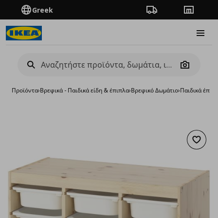
Greek
Πορεία παραγγελίας
Καταστή
Burge
Camera
Προϊόντα
›
Βρεφικά - Παιδικά είδη & έπιπλα
›
Βρεφικό Δωμάτιο
›
Παιδικά έπιπ
Προσθή