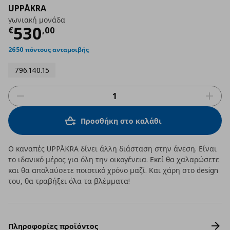
UPPÅKRA
γωνιακή μονάδα
Τρέχουσα τιμή
€ 530,00
530
€
,
00
2650 πόντους ανταμοιβής
796.140.15
Προσθήκη στο καλάθι
Ο καναπές UPPÅKRA δίνει άλλη διάσταση στην άνεση. Είναι
το ιδανικό μέρος για όλη την οικογένεια. Εκεί θα χαλαρώσετε
και θα απολαύσετε ποιοτικό χρόνο μαζί. Και χάρη στο design
του, θα τραβήξει όλα τα βλέμματα!
Πληροφορίες προϊόντος