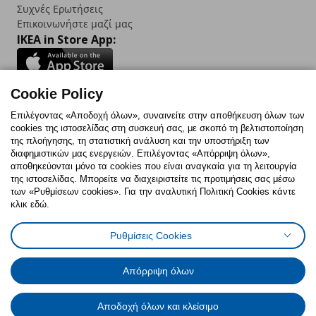
Συχνές Ερωτήσεις
Επικοινωνήστε μαζί μας
IKEA in Store App:
Cookie Policy
Follow us:
Επιλέγοντας «Αποδοχή όλων», συναινείτε στην αποθήκευση όλων των
cookies της ιστοσελίδας στη συσκευή σας, με σκοπό τη βελτιστοποίηση
Facebook
Instagram
TikTok
Youtube
Pinterest
Twitter
της πλοήγησης, τη στατιστική ανάλυση και την υποστήριξη των
διαφημιστικών μας ενεργειών. Επιλέγοντας «Απόρριψη όλων»,
αποθηκεύονται μόνο τα cookies που είναι αναγκαία για τη λειτουργία
της ιστοσελίδας. Μπορείτε να διαχειριστείτε τις προτιμήσεις σας μέσω
των «Ρυθμίσεων cookies». Για την αναλυτική Πολιτική Cookies κάντε
κλικ εδώ.
Πολιτική Cookies
Δήλωση ψηφιακής προσβασιμότητας
Ρυθμίσεις Cookies
Ρυθμίσεις cookies
Όροι Χρήσης
Γενική Πολιτική Προσωπικών Δεδομένων
Πολιτική Προσωπικών Δεδομένων για ΙΚΕΑ.gr
Απόρριψη όλων
Κώδικας Καταναλωτικής Δεοντολογίας
Αποδοχή όλων και κλείσιμο