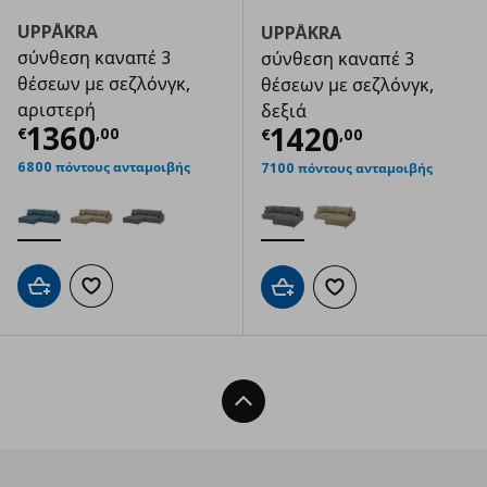
UPPÅKRA
UPPÅKRA
σύνθεση καναπέ 3
σύνθεση καναπέ 3
θέσεων με σεζλόνγκ,
θέσεων με σεζλόνγκ,
αριστερή
δεξιά
Τρέχουσα τιμή
€ 1360,00
1360
Τρέχουσα τιμ
1420
€
,
00
€
,
00
6800 πόντους ανταμοιβής
7100 πόντους ανταμοιβής
Προσθήκη στο καλάθι
Προσθήκη στα αγαπημένα
Προσθήκη στο καλάθι
Προσθήκη στα αγαπημ
Back To Top