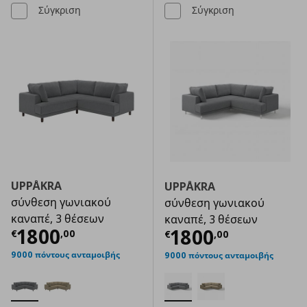
Σύγκριση
Σύγκριση
UPPÅKRA
UPPÅKRA
σύνθεση γωνιακού
σύνθεση γωνιακού
καναπέ, 3 θέσεων
καναπέ, 3 θέσεων
Τρέχουσα τιμή
€ 1800,00
1800
Τρέχουσα τιμ
1800
€
,
00
€
,
00
9000 πόντους ανταμοιβής
9000 πόντους ανταμοιβής