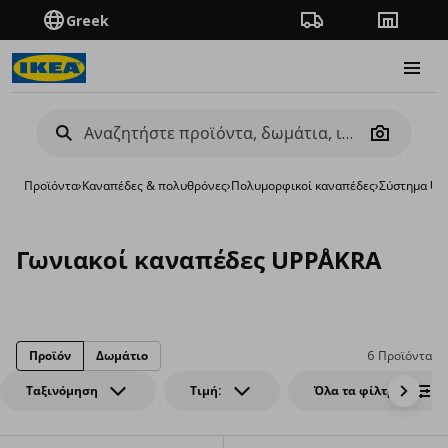
Greek
Πορεία παραγγελίας
Καταστή
Burge
Camera
Προϊόντα
›
Καναπέδες & πολυθρόνες
›
Πολυμορφικοί καναπέδες
›
Σύστημα UP
Γωνιακοί καναπέδες UPPÅKRA
Προϊόν
Δωμάτιο
6 Προϊόντα
Ταξινόμηση
Τιμή:
Όλα τα φίλτρα