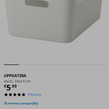
UPPDATERA
κουτί, 34x24 cm
Τρέχουσα τιμή
€ 5,99
5
€
,
99
4.9
9 Κριτικές
star
rating
25 πόντους ανταμοιβής