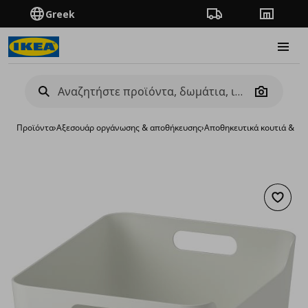
Greek
Πορεία παραγγελίας
Καταστή
Burge
Camera
Προϊόντα
›
Aξεσουάρ οργάνωσης & αποθήκευσης
›
Αποθηκευτικά κουτιά & κα
Προσθή