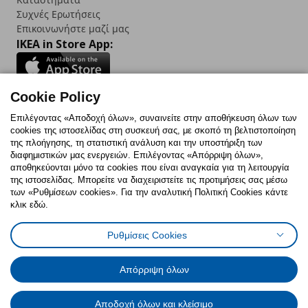
Συχνές Ερωτήσεις
Επικοινωνήστε μαζί μας
IKEA in Store App:
Cookie Policy
Follow us:
Επιλέγοντας «Αποδοχή όλων», συναινείτε στην αποθήκευση όλων των
cookies της ιστοσελίδας στη συσκευή σας, με σκοπό τη βελτιστοποίηση
Facebook
Instagram
TikTok
Youtube
Pinterest
Twitter
της πλοήγησης, τη στατιστική ανάλυση και την υποστήριξη των
διαφημιστικών μας ενεργειών. Επιλέγοντας «Απόρριψη όλων»,
αποθηκεύονται μόνο τα cookies που είναι αναγκαία για τη λειτουργία
της ιστοσελίδας. Μπορείτε να διαχειριστείτε τις προτιμήσεις σας μέσω
των «Ρυθμίσεων cookies». Για την αναλυτική Πολιτική Cookies κάντε
κλικ εδώ.
Πολιτική Cookies
Δήλωση ψηφιακής προσβασιμότητας
Ρυθμίσεις Cookies
Ρυθμίσεις cookies
Όροι Χρήσης
Γενική Πολιτική Προσωπικών Δεδομένων
Πολιτική Προσωπικών Δεδομένων για ΙΚΕΑ.gr
Απόρριψη όλων
Κώδικας Καταναλωτικής Δεοντολογίας
Αποδοχή όλων και κλείσιμο