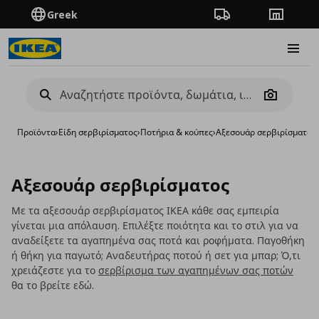
Greek
Πορεία παραγγελίας
Καταστή
Burge
Camera
Προϊόντα
›
Είδη σερβιρίσματος
›
Ποτήρια & κούπες
›
Αξεσουάρ σερβιρίσματος
Αξεσουάρ σερβιρίσματος
Με τα αξεσουάρ σερβιρίσματος ΙΚΕΑ κάθε σας εμπειρία
γίνεται μια απόλαυση. Επιλέξτε ποιότητα και το στιλ για να
αναδείξετε τα αγαπημένα σας ποτά και ροφήματα. Παγοθήκη
ή θήκη για παγωτό; Αναδευτήρας ποτού ή σετ για μπαρ; Ό,τι
χρειάζεστε για το
σερβίρισμα των αγαπημένων σας ποτών
θα το βρείτε εδώ.