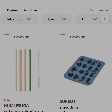
Προϊόν
Δωμάτιο
12 Προϊόντα
Ταξινόμηση
Χρώμα:
Τιμή:
Σύγκριση
Σύγκριση
Νέο
SURSÖT
HUMLESUGA
παγοθήκη
καλαμάκια/βούρτσα