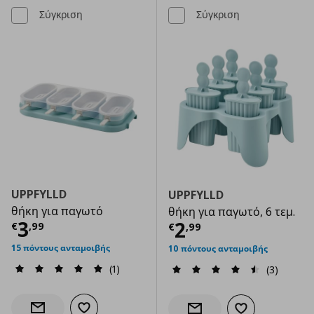
Σύγκριση
Σύγκριση
UPPFYLLD
UPPFYLLD
θήκη για παγωτό
θήκη για παγωτό, 6 τεμ.
Τρέχουσα τιμή
€ 3,99
3
Τρέχουσα τιμ
2
€
,
99
€
,
99
15 πόντους ανταμοιβής
10 πόντους ανταμοιβής
(1)
(3)
Προσθήκη στα αγαπημένα
Ενημέρωση διαθεσιμότητας
Προσθήκη στα α
Ενημέρωση διαθεσιμότητας