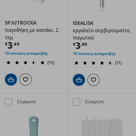
SPJUTROCKA
IDEALISK
παγοθήκη με καπάκι, 2
εργαλείο σερβιρίσματος
τεμ.
παγωτού
Τρέχουσα τιμή
€ 3,49
3
Τρέχουσα τιμ
3
€
,
49
€
,
99
15 πόντους ανταμοιβής
15 πόντους ανταμοιβής
(15)
(11)
Προσθήκη στο καλάθι
Προσθήκη στα αγαπημένα
Προσθήκη στο καλάθι
Προσθήκη στα αγαπημ
Σύγκριση
Σύγκριση