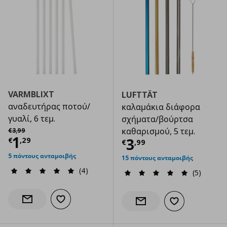
VARMBLIXT
LUFTTÄT
αναδευτήρας ποτού/
καλαμάκια διάφορα
γυαλί, 6 τεμ.
σχήματα/βούρτσα
Αρχική τιμή
€ 3,99
καθαρισμού, 5 τεμ.
€
3
,
99
Τρέχουσα τιμή
€ 1,29
1
Τρέχουσα τιμ
3
€
,
29
€
,
99
5 πόντους ανταμοιβής
15 πόντους ανταμοιβής
(4)
(5)
Προσθήκη στα αγαπημένα
Ενημέρωση διαθεσιμότητας
Προσθήκη στα α
Ενημέρωση διαθεσιμότητας