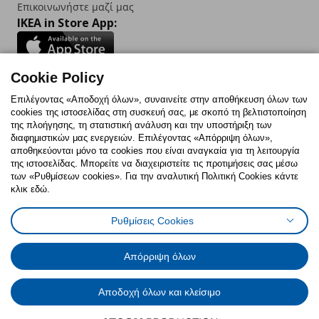
Επικοινωνήστε μαζί μας
IKEA in Store App:
Cookie Policy
Follow us:
Επιλέγοντας «Αποδοχή όλων», συναινείτε στην αποθήκευση όλων των
cookies της ιστοσελίδας στη συσκευή σας, με σκοπό τη βελτιστοποίηση
Facebook
Instagram
TikTok
Youtube
Pinterest
Twitter
της πλοήγησης, τη στατιστική ανάλυση και την υποστήριξη των
διαφημιστικών μας ενεργειών. Επιλέγοντας «Απόρριψη όλων»,
αποθηκεύονται μόνο τα cookies που είναι αναγκαία για τη λειτουργία
της ιστοσελίδας. Μπορείτε να διαχειριστείτε τις προτιμήσεις σας μέσω
των «Ρυθμίσεων cookies». Για την αναλυτική Πολιτική Cookies κάντε
κλικ εδώ.
Πολιτική Cookies
Δήλωση ψηφιακής προσβασιμότητας
Ρυθμίσεις Cookies
Ρυθμίσεις cookies
Όροι Χρήσης
Γενική Πολιτική Προσωπικών Δεδομένων
Πολιτική Προσωπικών Δεδομένων για ΙΚΕΑ.gr
Απόρριψη όλων
Κώδικας Καταναλωτικής Δεοντολογίας
Αποδοχή όλων και κλείσιμο
© Inter-IKEA Systems B.V. 1999 - 2025