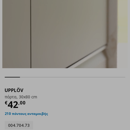
UPPLÖV
πόρτα, 30x80 cm
Τρέχουσα τιμή
€ 42,00
42
€
,
00
210 πόντους ανταμοιβής
004.704.73