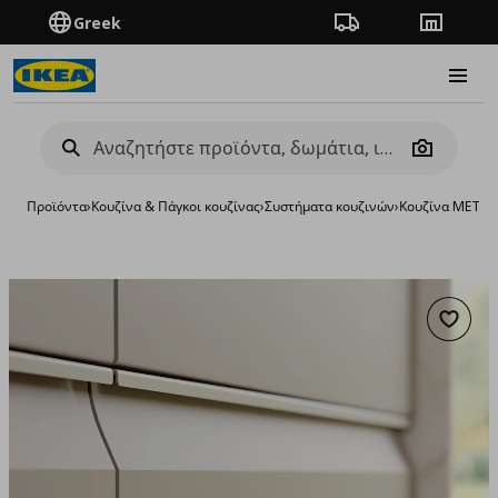
Greek
Πορεία παραγγελίας
Καταστή
Burge
Camera
Προϊόντα
›
Κουζίνα & Πάγκοι κουζίνας
›
Συστήματα κουζινών
›
Κουζίνα METO
Προσθή