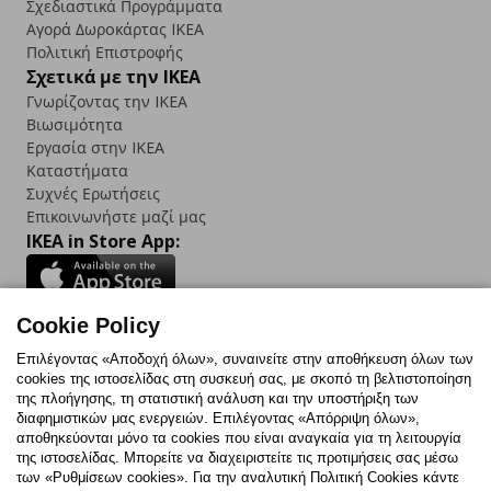
Σχεδιαστικά Προγράμματα
Αγορά Δωρoκάρτας IKEA
Πολιτική Επιστροφής
Σχετικά με την IKEA
Γνωρίζοντας την IKEA
Βιωσιμότητα
Εργασία στην IKEA
Καταστήματα
Συχνές Ερωτήσεις
Επικοινωνήστε μαζί μας
IKEA in Store App:
Cookie Policy
Follow us:
Επιλέγοντας «Αποδοχή όλων», συναινείτε στην αποθήκευση όλων των
cookies της ιστοσελίδας στη συσκευή σας, με σκοπό τη βελτιστοποίηση
Facebook
Instagram
TikTok
Youtube
Pinterest
Twitter
της πλοήγησης, τη στατιστική ανάλυση και την υποστήριξη των
διαφημιστικών μας ενεργειών. Επιλέγοντας «Απόρριψη όλων»,
αποθηκεύονται μόνο τα cookies που είναι αναγκαία για τη λειτουργία
της ιστοσελίδας. Μπορείτε να διαχειριστείτε τις προτιμήσεις σας μέσω
των «Ρυθμίσεων cookies». Για την αναλυτική Πολιτική Cookies κάντε