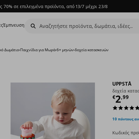
ς 70% σε επιλεγμένα προϊόντα, από 13/7 μέχρι 23/8
ες
Έμπνευση
κό Δωμάτιο
›
Παιχνίδια για Μωρά
›
6+ μηνών
›
δοχεία κατασκευών
UPPSTÅ
δοχεία κατα
Τρέχ
2
€
,
99
10 πόντους α
Κωδικός προ