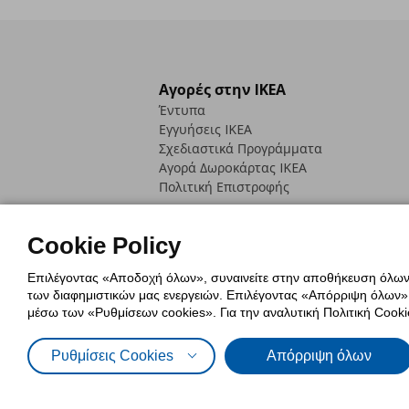
Αγορές στην IKEA
Έντυπα
Εγγυήσεις IKEA
Σχεδιαστικά Προγράμματα
Αγορά Δωρoκάρτας IKEA
Πολιτική Επιστροφής
Cookie Policy
Επιλέγοντας «Αποδοχή όλων», συναινείτε στην αποθήκευση όλων τ
των διαφημιστικών μας ενεργειών. Επιλέγοντας «Απόρριψη όλων», α
Πολιτική Cookies
Δήλωση ψηφιακή
μέσω των «Ρυθμίσεων cookies». Για την αναλυτική Πολιτική Cookie
Πολιτική Προσωπικών Δεδομένων γ
Ρυθμίσεις Cookies
Απόρριψη όλων
© Inter-IKEA Systems B.V. 1999 - 2025