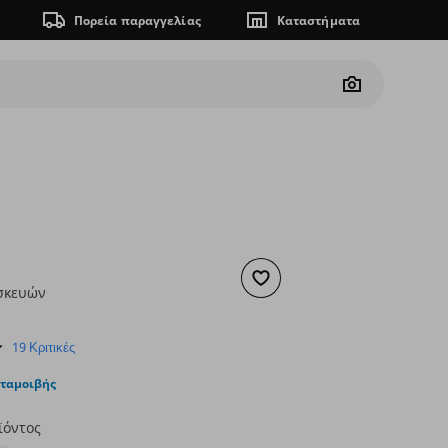
Πορεία παραγγελίας
Καταστήματα
Camera
Προσθήκη στα αγαπημένα
σκευών
ουσα τιμή
€ 2,99
4.9
19 Κριτικές
star
rating
νταμοιβής
ϊόντος