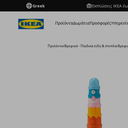
Greek
Εκπτώσεις IKEA έω
Προϊόντα
Δωμάτια
Προσφορές
Υπηρεσί
Προϊόντα
›
Βρεφικά - Παιδικά είδη & έπιπλα
›
Βρεφι