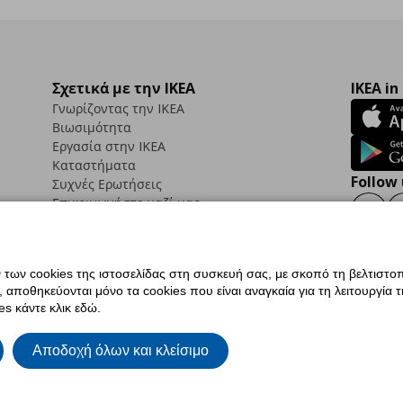
Σχετικά με την IKEA
IKEA in
Γνωρίζοντας την IKEA
Βιωσιμότητα
Εργασία στην IKEA
Καταστήματα
Follow 
Συχνές Ερωτήσεις
Επικοινωνήστε μαζί μας
Faceb
ων cookies της ιστοσελίδας στη συσκευή σας, με σκοπό τη βελτιστοπ
ποθηκεύονται μόνο τα cookies που είναι αναγκαία για τη λειτουργία της
ς προσβασιμότητας
Ρυθμίσεις cookies
Όροι Χρήσης
Γενική Πολιτική Προσωπικώ
s κάντε κλικ εδώ.
ια ΙΚΕΑ.gr
Κώδικας Καταναλωτικής Δεοντολογίας
Αποδοχή όλων και κλείσιμο