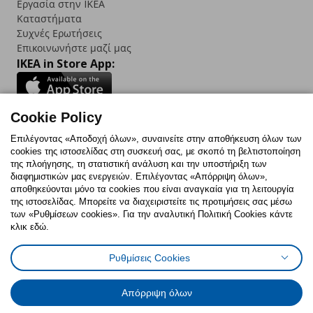
Εργασία στην IKEA
Καταστήματα
Συχνές Ερωτήσεις
Επικοινωνήστε μαζί μας
IKEA in Store App:
Cookie Policy
Follow us:
Επιλέγοντας «Αποδοχή όλων», συναινείτε στην αποθήκευση όλων των
cookies της ιστοσελίδας στη συσκευή σας, με σκοπό τη βελτιστοποίηση
Facebook
Instagram
TikTok
Youtube
Pinterest
Twitter
της πλοήγησης, τη στατιστική ανάλυση και την υποστήριξη των
διαφημιστικών μας ενεργειών. Επιλέγοντας «Απόρριψη όλων»,
αποθηκεύονται μόνο τα cookies που είναι αναγκαία για τη λειτουργία
της ιστοσελίδας. Μπορείτε να διαχειριστείτε τις προτιμήσεις σας μέσω
των «Ρυθμίσεων cookies». Για την αναλυτική Πολιτική Cookies κάντε
κλικ εδώ.
Πολιτική Cookies
Δήλωση ψηφιακής προσβασιμότητας
Ρυθμίσεις Cookies
Ρυθμίσεις cookies
Όροι Χρήσης
Γενική Πολιτική Προσωπικών Δεδομένων
Πολιτική Προσωπικών Δεδομένων για ΙΚΕΑ.gr
Απόρριψη όλων
Κώδικας Καταναλωτικής Δεοντολογίας