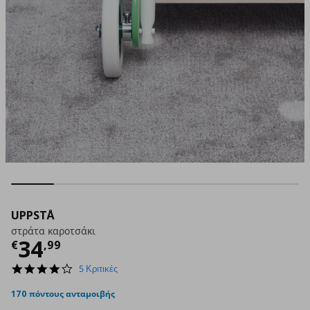
UPPSTÅ
στράτα καροτσάκι
Τρέχουσα τιμή
€ 34,99
34
€
,
99
4.2
5 Κριτικές
star
rating
170 πόντους ανταμοιβής