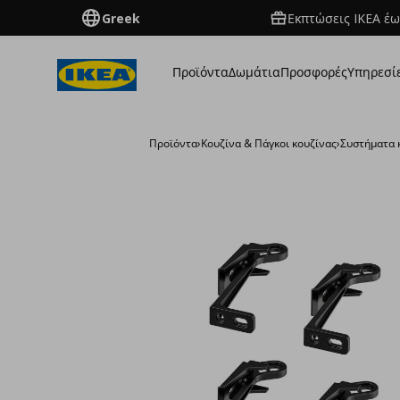
Greek
Εκπτώσεις IKEA έω
Προϊόντα
Δωμάτια
Προσφορές
Υπηρεσί
Προϊόντα
›
Κουζίνα & Πάγκοι κουζίνας
›
Συστήματα 