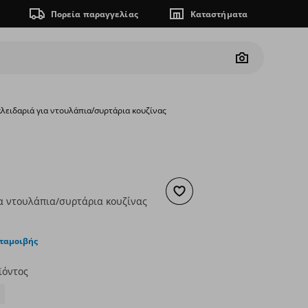
Πορεία παραγγελίας
Καταστήματα
Camera
κλειδαριά για ντουλάπια/συρτάρια κουζίνας
Προσθήκη στα αγαπημένα
ια ντουλάπια/συρτάρια κουζίνας
ουσα τιμή
€ 3,49
νταμοιβής
ϊόντος