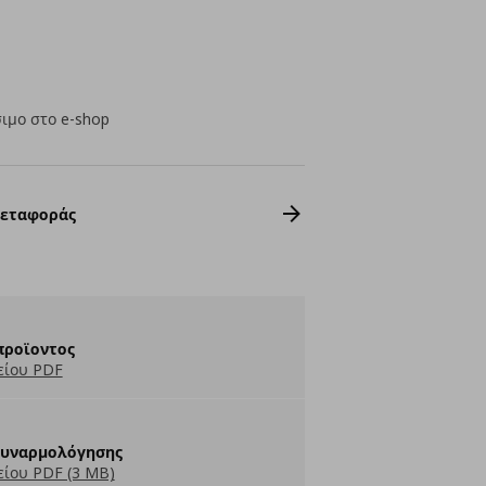
ιμο στο e-shop
Μεταφοράς
προϊοντος
είου PDF
Συναρμολόγησης
ίου PDF (3 MB)