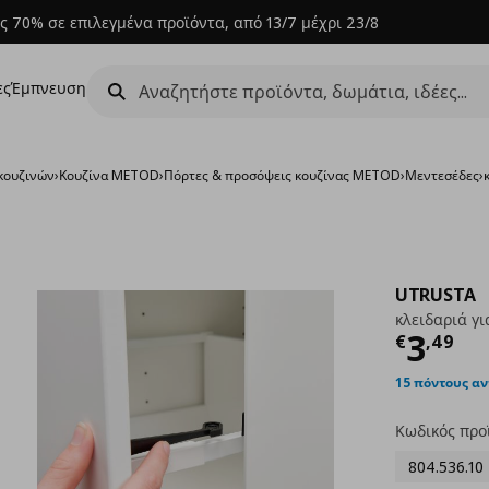
ς 70% σε επιλεγμένα προϊόντα, από 13/7 μέχρι 23/8
ες
Έμπνευση
κουζινών
›
Κουζίνα METOD
›
Πόρτες & προσόψεις κουζίνας METOD
›
Μεντεσέδες
›
UTRUSTA
κλειδαριά γ
Τρέχ
3
€
,
49
15 πόντους α
Κωδικός προ
804.536.10