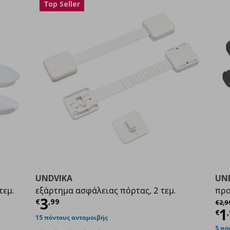
Top Seller
UNDVIKA
UN
τεμ.
εξάρτημα ασφάλειας πόρτας, 2 τεμ.
προ
Τρέχουσα τιμή
€ 3,99
3
Αρχι
€
,
99
€
2
,
9
9
Τ
1
€
,
15 πόντους ανταμοιβής
5 πό