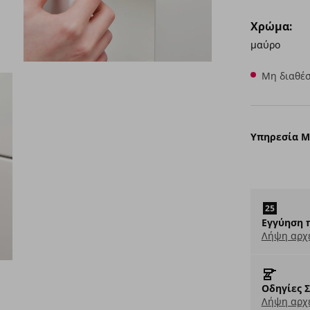
Χρώμα:
μαύρο
Μη διαθέσ
Υπηρεσία 
Εγγύηση 
Λήψη αρχ
Οδηγίες 
Λήψη αρχε