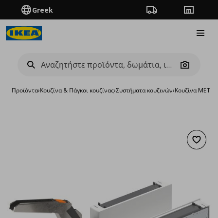
Greek
Πορεία παραγγελίας
Καταστή
Burge
Camera
Προϊόντα
›
Κουζίνα & Πάγκοι κουζίνας
›
Συστήματα κουζινών
›
Κουζίνα METO
Προσθή