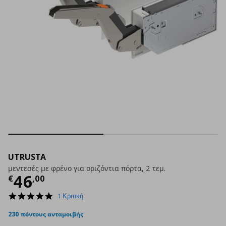
UTRUSTA
μεντεσές με φρένο για οριζόντια πόρτα, 2 τεμ.
Τρέχουσα τιμή
€ 46,00
46
€
,
00
5.0
1 Κριτική
star
rating
230 πόντους ανταμοιβής