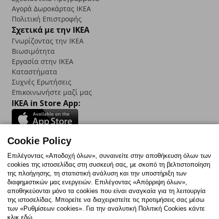
Αγορά Δωρoκάρτας IKEA
Πολιτική Επιστροφής
Σχετικά με την IKEA
Γνωρίζοντας την IKEA
Βιωσιμότητα
Εργασία στην IKEA
Καταστήματα
Συχνές Ερωτήσεις
Επικοινωνήστε μαζί μας
IKEA in Store App:
Cookie Policy
Follow us:
Επιλέγοντας «Αποδοχή όλων», συναινείτε στην αποθήκευση όλων των
cookies της ιστοσελίδας στη συσκευή σας, με σκοπό τη βελτιστοποίηση
Facebook
Instagram
TikTok
Youtube
Pinterest
Twitter
της πλοήγησης, τη στατιστική ανάλυση και την υποστήριξη των
διαφημιστικών μας ενεργειών. Επιλέγοντας «Απόρριψη όλων»,
αποθηκεύονται μόνο τα cookies που είναι αναγκαία για τη λειτουργία
της ιστοσελίδας. Μπορείτε να διαχειριστείτε τις προτιμήσεις σας μέσω
των «Ρυθμίσεων cookies». Για την αναλυτική Πολιτική Cookies κάντε
κλικ εδώ.