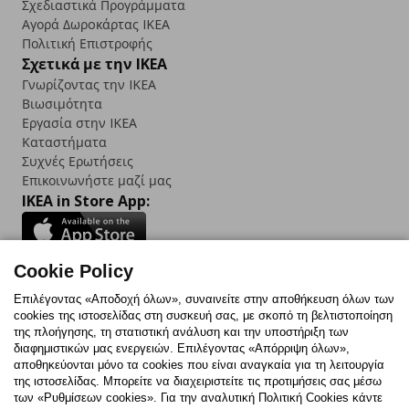
Σχεδιαστικά Προγράμματα
Αγορά Δωρoκάρτας IKEA
Πολιτική Επιστροφής
Σχετικά με την IKEA
Γνωρίζοντας την IKEA
Βιωσιμότητα
Εργασία στην IKEA
Καταστήματα
Συχνές Ερωτήσεις
Επικοινωνήστε μαζί μας
IKEA in Store App:
Cookie Policy
Follow us:
Επιλέγοντας «Αποδοχή όλων», συναινείτε στην αποθήκευση όλων των
cookies της ιστοσελίδας στη συσκευή σας, με σκοπό τη βελτιστοποίηση
Facebook
Instagram
TikTok
Youtube
Pinterest
Twitter
της πλοήγησης, τη στατιστική ανάλυση και την υποστήριξη των
διαφημιστικών μας ενεργειών. Επιλέγοντας «Απόρριψη όλων»,
αποθηκεύονται μόνο τα cookies που είναι αναγκαία για τη λειτουργία
της ιστοσελίδας. Μπορείτε να διαχειριστείτε τις προτιμήσεις σας μέσω
των «Ρυθμίσεων cookies». Για την αναλυτική Πολιτική Cookies κάντε