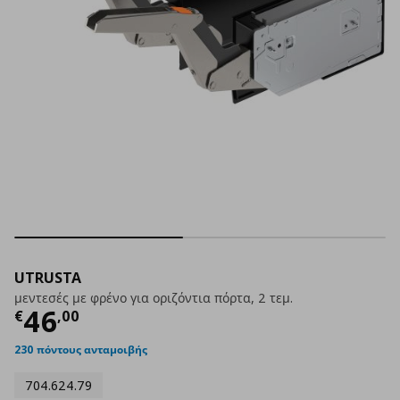
UTRUSTA
μεντεσές με φρένο για οριζόντια πόρτα, 2 τεμ.
Τρέχουσα τιμή
€ 46,00
46
€
,
00
230 πόντους ανταμοιβής
704.624.79