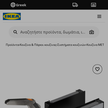
Greek
Πορεία παραγγελίας
Καταστή
Burge
Camera
Προϊόντα
›
Κουζίνα & Πάγκοι κουζίνας
›
Συστήματα κουζινών
›
Κουζίνα METO
Προσθή