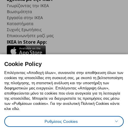
Γνωρίζοντας την IKEA
Βιωσιμότητα
Εργασία στην IKEA
Καταστήματα
Συχνές Ερωτήσεις
Επικοινωνήστε μαζί μας
IKEA in Store App:
Cookie Policy
Follow us:
Επιλέγοντας «Αποδοχή όλων», συναινείτε στην αποθήκευση όλων των
cookies της ιστοσελίδας στη συσκευή σας, με σκοπό τη βελτιστοποίηση
Facebook
Instagram
TikTok
Youtube
Pinterest
Twitter
της πλοήγησης, τη στατιστική ανάλυση και την υποστήριξη των
διαφημιστικών μας ενεργειών. Επιλέγοντας «Απόρριψη όλων»,
αποθηκεύονται μόνο τα cookies που είναι αναγκαία για τη λειτουργία
της ιστοσελίδας. Μπορείτε να διαχειριστείτε τις προτιμήσεις σας μέσω
των «Ρυθμίσεων cookies». Για την αναλυτική Πολιτική Cookies κάντε
κλικ εδώ.
Πολιτική Cookies
Δήλωση ψηφιακής προσβασιμότητας
Ρυθμίσεις Cookies
Ρυθμίσεις cookies
Όροι Χρήσης