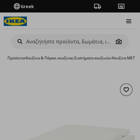
Greek
Πορεία παραγγελίας
Καταστή
Burge
Camera
Προϊόντα
›
Κουζίνα & Πάγκοι κουζίνας
›
Συστήματα κουζινών
›
Κουζίνα METO
Προσθή