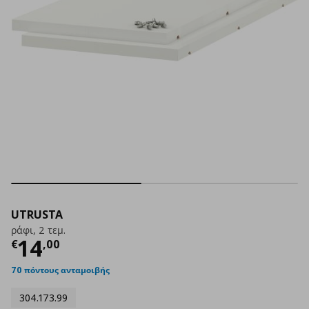
UTRUSTA
ράφι, 2 τεμ.
Τρέχουσα τιμή
€ 14,00
14
€
,
00
70 πόντους ανταμοιβής
304.173.99