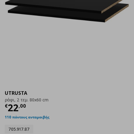
UTRUSTA
ράφι, 2 τεμ. 80x60 cm
Τρέχουσα τιμή
€ 22,00
22
€
,
00
110 πόντους ανταμοιβής
705.917.87