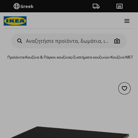
Greek
Πορεία παραγγελίας
Καταστή
Burge
Camera
Προϊόντα
›
Κουζίνα & Πάγκοι κουζίνας
›
Συστήματα κουζινών
›
Κουζίνα METO
Προσθή