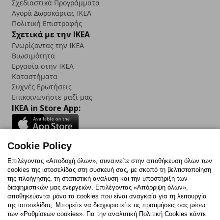
Σχεδιαστικά Προγράμματα
Αγορά Δωρoκάρτας IKEA
Πολιτική Επιστροφής
Σχετικά με την IKEA
Γνωρίζοντας την IKEA
Βιωσιμότητα
Εργασία στην IKEA
Καταστήματα
Συχνές Ερωτήσεις
Επικοινωνήστε μαζί μας
IKEA in Store App:
Cookie Policy
Follow us:
Επιλέγοντας «Αποδοχή όλων», συναινείτε στην αποθήκευση όλων των
cookies της ιστοσελίδας στη συσκευή σας, με σκοπό τη βελτιστοποίηση
Facebook
Instagram
TikTok
Youtube
Pinterest
Twitter
της πλοήγησης, τη στατιστική ανάλυση και την υποστήριξη των
διαφημιστικών μας ενεργειών. Επιλέγοντας «Απόρριψη όλων»,
αποθηκεύονται μόνο τα cookies που είναι αναγκαία για τη λειτουργία
της ιστοσελίδας. Μπορείτε να διαχειριστείτε τις προτιμήσεις σας μέσω
των «Ρυθμίσεων cookies». Για την αναλυτική Πολιτική Cookies κάντε