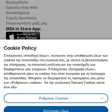
Βιωσιμότητα
Εργασία στην IKEA
Καταστήματα
Συχνές Ερωτήσεις
Επικοινωνήστε μαζί μας
IKEA in Store App:
Cookie Policy
Follow us:
Επιλέγοντας «Αποδοχή όλων», συναινείτε στην αποθήκευση όλων των
cookies της ιστοσελίδας στη συσκευή σας, με σκοπό τη βελτιστοποίηση
Facebook
Instagram
TikTok
Youtube
Pinterest
Twitter
της πλοήγησης, τη στατιστική ανάλυση και την υποστήριξη των
διαφημιστικών μας ενεργειών. Επιλέγοντας «Απόρριψη όλων»,
αποθηκεύονται μόνο τα cookies που είναι αναγκαία για τη λειτουργία
της ιστοσελίδας. Μπορείτε να διαχειριστείτε τις προτιμήσεις σας μέσω
των «Ρυθμίσεων cookies». Για την αναλυτική Πολιτική Cookies κάντε
κλικ εδώ.
Πολιτική Cookies
Δήλωση ψηφιακής προσβασιμότητας
Ρυθμίσεις Cookies
Ρυθμίσεις cookies
Όροι Χρήσης
Γενική Πολιτική Προσωπικών Δεδομένων
Πολιτική Προσωπικών Δεδομένων για ΙΚΕΑ.gr
Απόρριψη όλων