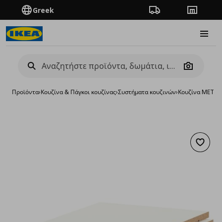
Greek
Πορεία παραγγελίας
Καταστή
Burge
Camera
Προϊόντα
›
Κουζίνα & Πάγκοι κουζίνας
›
Συστήματα κουζινών
›
Κουζίνα METO
Προσθή