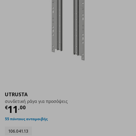
UTRUSTA
συνδετική ράγα για προσόψεις
Τρέχουσα τιμή
€ 11,00
11
€
,
00
55 πόντους ανταμοιβής
106.041.13