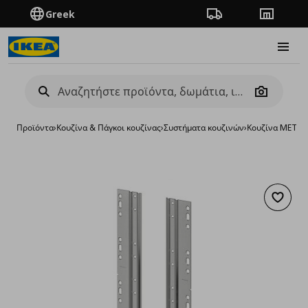
Greek
Πορεία παραγγελίας
Καταστή
Burge
Camera
Προϊόντα
›
Κουζίνα & Πάγκοι κουζίνας
›
Συστήματα κουζινών
›
Κουζίνα METO
Προσθή