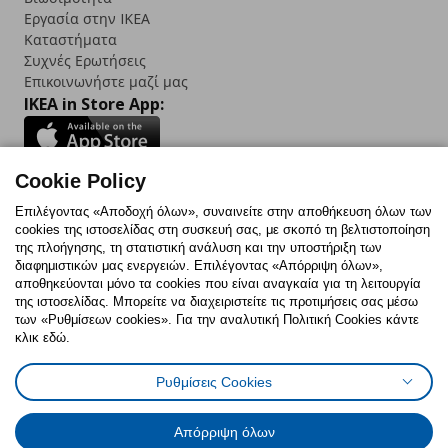
Εργασία στην IKEA
Καταστήματα
Συχνές Ερωτήσεις
Επικοινωνήστε μαζί μας
IKEA in Store App:
Cookie Policy
Follow us:
Επιλέγοντας «Αποδοχή όλων», συναινείτε στην αποθήκευση όλων των
cookies της ιστοσελίδας στη συσκευή σας, με σκοπό τη βελτιστοποίηση
Facebook
Instagram
TikTok
Youtube
Pinterest
Twitter
της πλοήγησης, τη στατιστική ανάλυση και την υποστήριξη των
διαφημιστικών μας ενεργειών. Επιλέγοντας «Απόρριψη όλων»,
αποθηκεύονται μόνο τα cookies που είναι αναγκαία για τη λειτουργία
της ιστοσελίδας. Μπορείτε να διαχειριστείτε τις προτιμήσεις σας μέσω
των «Ρυθμίσεων cookies». Για την αναλυτική Πολιτική Cookies κάντε
κλικ εδώ.
Πολιτική Cookies
Δήλωση ψηφιακής προσβασιμότητας
Ρυθμίσεις Cookies
Ρυθμίσεις cookies
Όροι Χρήσης
Γενική Πολιτική Προσωπικών Δεδομένων
Πολιτική Προσωπικών Δεδομένων για ΙΚΕΑ.gr
Απόρριψη όλων
Κώδικας Καταναλωτικής Δεοντολογίας