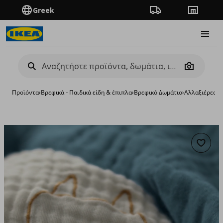
Greek
Πορεία παραγγελίας
Καταστή
Burge
Camera
Προϊόντα
›
Βρεφικά - Παιδικά είδη & έπιπλα
›
Βρεφικό Δωμάτιο
›
Αλλαξιέρες
›
κ
Προσθή