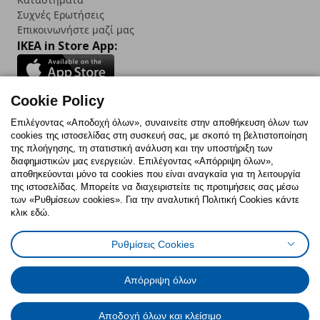
Συχνές Ερωτήσεις
Επικοινωνήστε μαζί μας
IKEA in Store App:
Cookie Policy
Follow us:
Επιλέγοντας «Αποδοχή όλων», συναινείτε στην αποθήκευση όλων των
cookies της ιστοσελίδας στη συσκευή σας, με σκοπό τη βελτιστοποίηση
Facebook
Instagram
TikTok
Youtube
Pinterest
Twitter
της πλοήγησης, τη στατιστική ανάλυση και την υποστήριξη των
διαφημιστικών μας ενεργειών. Επιλέγοντας «Απόρριψη όλων»,
αποθηκεύονται μόνο τα cookies που είναι αναγκαία για τη λειτουργία
της ιστοσελίδας. Μπορείτε να διαχειριστείτε τις προτιμήσεις σας μέσω
των «Ρυθμίσεων cookies». Για την αναλυτική Πολιτική Cookies κάντε
κλικ εδώ.
Πολιτική Cookies
Δήλωση ψηφιακής προσβασιμότητας
Ρυθμίσεις Cookies
Ρυθμίσεις cookies
Όροι Χρήσης
Γενική Πολιτική Προσωπικών Δεδομένων
Πολιτική Προσωπικών Δεδομένων για ΙΚΕΑ.gr
Απόρριψη όλων
Κώδικας Καταναλωτικής Δεοντολογίας
Αποδοχή όλων και κλείσιμο