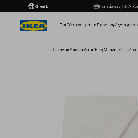
Greek
Εκπτώσεις IKEA έω
Προϊόντα
Δωμάτια
Προσφορές
Υπηρεσί
Προϊόντα
›
Μπάνιο
›
Λευκά Είδη Μπάνιου
›
Πετσέτες