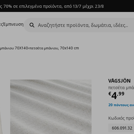
ς 70% σε επιλεγμένα προϊόντα, από 13/7 μέχρι 23/8
ες
Έμπνευση
 μπάνιου 70Χ140
›
πετσέτα μπάνιου, 70x140 cm
VÅGSJÖN
πετσέτα μπά
Τρέχ
4
€
,
99
20 πόντους α
Κωδικός προ
606.091.32