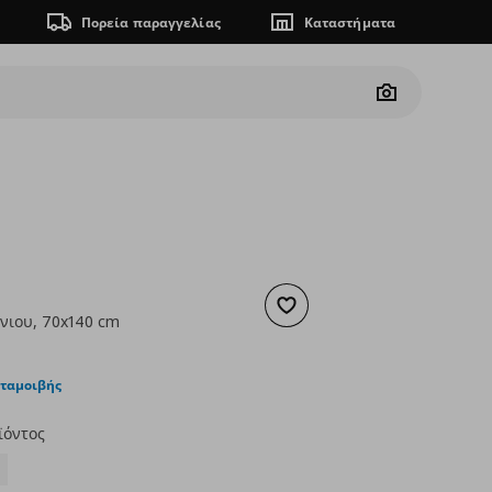
Πορεία παραγγελίας
Καταστήματα
Camera
Προσθήκη στα αγαπημένα
νιου, 70x140 cm
ουσα τιμή
€ 4,99
νταμοιβής
ϊόντος