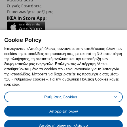
Συχνές Ερωτήσεις
Επικοινωνήστε μαζί μας
IKEA in Store App:
Cookie Policy
Follow us:
Επιλέγοντας «Αποδοχή όλων», συναινείτε στην αποθήκευση όλων των
cookies της ιστοσελίδας στη συσκευή σας, με σκοπό τη βελτιστοποίηση
Facebook
Instagram
TikTok
Youtube
Pinterest
Twitter
της πλοήγησης, τη στατιστική ανάλυση και την υποστήριξη των
διαφημιστικών μας ενεργειών. Επιλέγοντας «Απόρριψη όλων»,
αποθηκεύονται μόνο τα cookies που είναι αναγκαία για τη λειτουργία
της ιστοσελίδας. Μπορείτε να διαχειριστείτε τις προτιμήσεις σας μέσω
των «Ρυθμίσεων cookies». Για την αναλυτική Πολιτική Cookies κάντε
κλικ εδώ.
Πολιτική Cookies
Δήλωση ψηφιακής προσβασιμότητας
Ρυθμίσεις Cookies
Ρυθμίσεις cookies
Όροι Χρήσης
Γενική Πολιτική Προσωπικών Δεδομένων
Πολιτική Προσωπικών Δεδομένων για ΙΚΕΑ.gr
Απόρριψη όλων
Κώδικας Καταναλωτικής Δεοντολογίας
Αποδοχή όλων και κλείσιμο