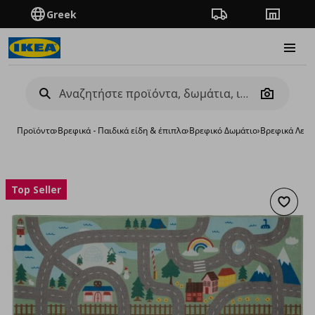
Greek
Πορεία παραγγελίας
Καταστή
Burge
Camera
Προϊόντα
›
Βρεφικά - Παιδικά είδη & έπιπλα
›
Βρεφικό Δωμάτιο
›
Βρεφικά Λευκ
Top Seller
Προσθή