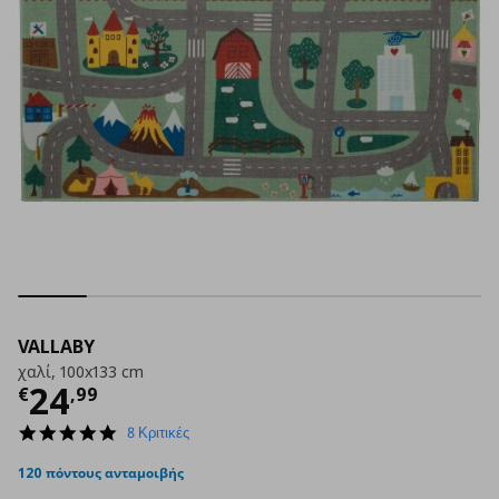
VALLABY
χαλί, 100x133 cm
Τρέχουσα τιμή
€ 24,99
24
€
,
99
4.9
8 Κριτικές
star
rating
120 πόντους ανταμοιβής