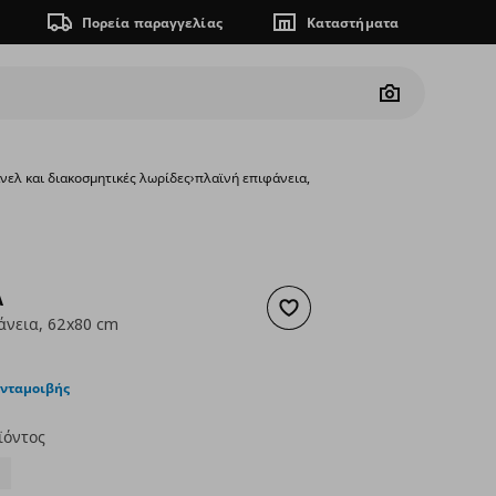
Πορεία παραγγελίας
Καταστήματα
Camera
νελ και διακοσμητικές λωρίδες
›
πλαϊνή επιφάνεια, 62x80 cm
A
Προσθήκη στα αγαπημένα
άνεια, 62x80 cm
ουσα τιμή
€ 22,00
ανταμοιβής
ϊόντος