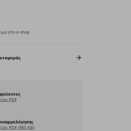
ιμο στο e-shop
Μεταφοράς
προϊοντος
είου PDF
Συναρμολόγησης
ίου PDF (965 KB)