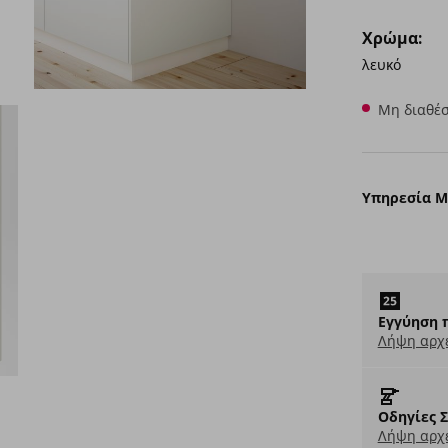
Χρώμα:
λευκό
Μη διαθέσ
Υπηρεσία 
Εγγύηση 
Λήψη αρχ
Οδηγίες 
Λήψη αρχε