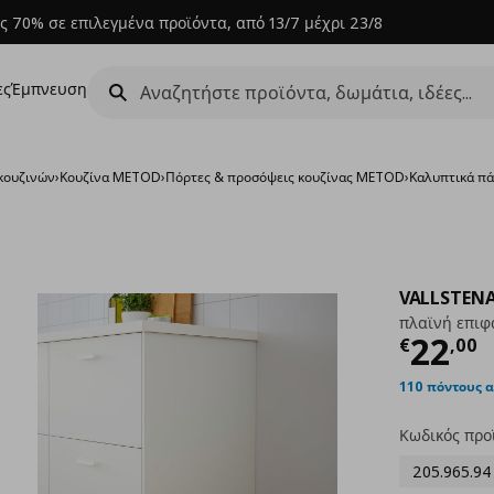
ς 70% σε επιλεγμένα προϊόντα, από 13/7 μέχρι 23/8
ες
Έμπνευση
κουζινών
›
Κουζίνα METOD
›
Πόρτες & προσόψεις κουζίνας METOD
›
Καλυπτικά πά
VALLSTEN
πλαϊνή επιφ
Τρέχ
22
€
,
00
110 πόντους 
Κωδικός προ
205.965.94