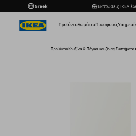
Greek
Εκπτώσεις IKEA έω
Προϊόντα
Δωμάτια
Προσφορές
Υπηρεσί
Προϊόντα
›
Κουζίνα & Πάγκοι κουζίνας
›
Συστήματα 