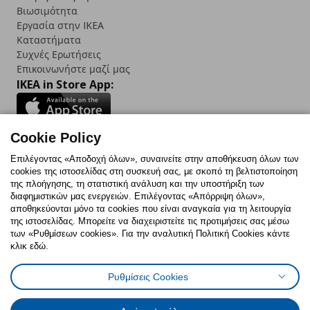
Βιωσιμότητα
Εργασία στην IKEA
Καταστήματα
Συχνές Ερωτήσεις
Επικοινωνήστε μαζί μας
IKEA in Store App:
Cookie Policy
Follow us:
Επιλέγοντας «Αποδοχή όλων», συναινείτε στην αποθήκευση όλων των
cookies της ιστοσελίδας στη συσκευή σας, με σκοπό τη βελτιστοποίηση
Facebook
Instagram
TikTok
Youtube
Pinterest
Twitter
της πλοήγησης, τη στατιστική ανάλυση και την υποστήριξη των
διαφημιστικών μας ενεργειών. Επιλέγοντας «Απόρριψη όλων»,
αποθηκεύονται μόνο τα cookies που είναι αναγκαία για τη λειτουργία
της ιστοσελίδας. Μπορείτε να διαχειριστείτε τις προτιμήσεις σας μέσω
των «Ρυθμίσεων cookies». Για την αναλυτική Πολιτική Cookies κάντε
κλικ εδώ.
Πολιτική Cookies
Δήλωση ψηφιακής προσβασιμότητας
Ρυθμίσεις Cookies
Ρυθμίσεις cookies
Όροι Χρήσης
Γενική Πολιτική Προσωπικών Δεδομένων
Πολιτική Προσωπικών Δεδομένων για ΙΚΕΑ.gr