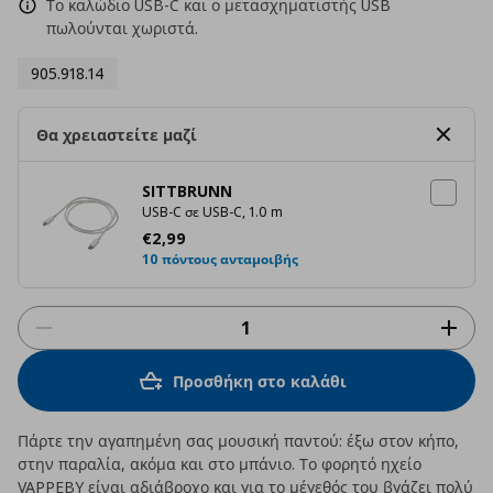
Το καλώδιο USB-C και ο μετασχηματιστής USB
πωλούνται χωριστά.
905.918.14
Θα χρειαστείτε μαζί
SITTBRUNN
USB-C σε USB-C, 1.0 m
Τρέχουσα τιμή
€ 2,99
€
2
,
99
10 πόντους ανταμοιβής
Προσθήκη στο καλάθι
Πάρτε την αγαπημένη σας μουσική παντού: έξω στον κήπο,
στην παραλία, ακόμα και στο μπάνιο. Το φορητό ηχείο
VAPPEBY είναι αδιάβροχο και για το μέγεθός του βγάζει πολύ