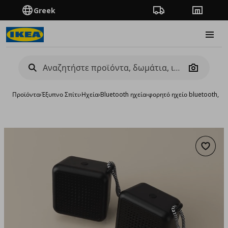
Greek
Πορεία παραγγελίας
Καταστή
Burge
Camera
Προϊόντα
›
Έξυπνο Σπίτι
›
Ηχεία
›
Bluetooth ηχεία
›
φορητό ηχείο bluetooth, α
Προσθή