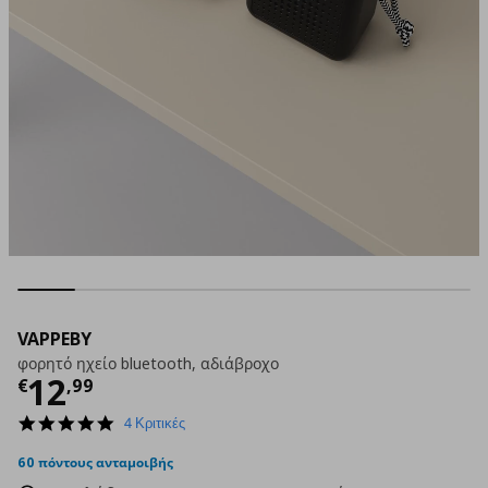
VAPPEBY
φορητό ηχείο bluetooth, αδιάβροχο
Τρέχουσα τιμή
€ 12,99
12
€
,
99
4.8
4 Κριτικές
star
rating
60 πόντους ανταμοιβής