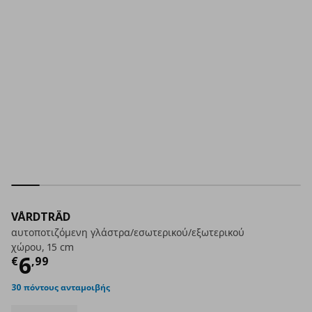
VÅRDTRÄD
αυτοποτιζόμενη γλάστρα/εσωτερικού/εξωτερικού
χώρου, 15 cm
Τρέχουσα τιμή
€ 6,99
6
€
,
99
30 πόντους ανταμοιβής